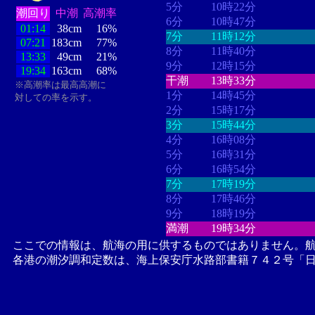
5分
10時22分
潮回り
中潮
高潮率
6分
10時47分
01:14
38cm
16%
7分
11時12分
07:21
183cm
77%
8分
11時40分
13:33
49cm
21%
9分
12時15分
19:34
163cm
68%
干潮
13時33分
※高潮率は最高高潮に
1分
14時45分
対しての率を示す。
2分
15時17分
3分
15時44分
4分
16時08分
5分
16時31分
6分
16時54分
7分
17時19分
8分
17時46分
9分
18時19分
満潮
19時34分
ここでの情報は、航海の用に供するものではありません。
各港の潮汐調和定数は、海上保安庁水路部書籍７４２号「