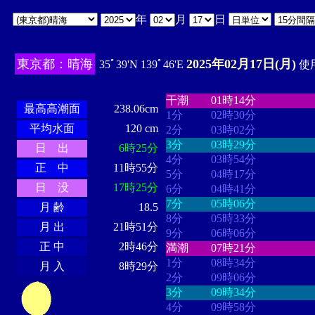
年
月
日
東京都：晴海
2025年02月17日(月)
35ﾟ39'N 139ﾟ46'E
使用
・・・・
・・・・・・・・
・
・・・・・・
・・・・・・
干潮
01時14分
最高高潮面
238.06cm
1分
02時30分
平均水面
120 cm
2分
03時02分
3分
03時29分
日 出
6時25分
4分
03時54分
正 中
11時55分
5分
04時17分
日 没
17時25分
6分
04時41分
7分
05時06分
月 齢
18.5
8分
05時33分
月 出
21時51分
9分
06時06分
正 中
2時46分
満潮
07時21分
1分
08時34分
月 入
8時29分
2分
09時06分
3分
09時34分
4分
09時58分