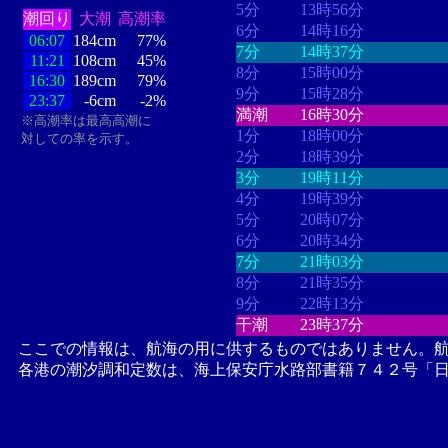
5分
13時56分
潮回り
大潮
高潮率
6分
14時16分
06:07
184cm
77%
7分
14時37分
11:21
108cm
45%
8分
15時00分
16:30
189cm
79%
9分
15時28分
23:37
-6cm
-2%
満潮
16時30分
※高潮率は最高高潮に
1分
18時00分
対しての率を示す。
2分
18時39分
3分
19時11分
4分
19時39分
5分
20時07分
6分
20時34分
7分
21時03分
8分
21時35分
9分
22時13分
干潮
23時37分
ここでの情報は、航海の用に供するものではありません。
各港の潮汐調和定数は、海上保安庁水路部書籍７４２号「