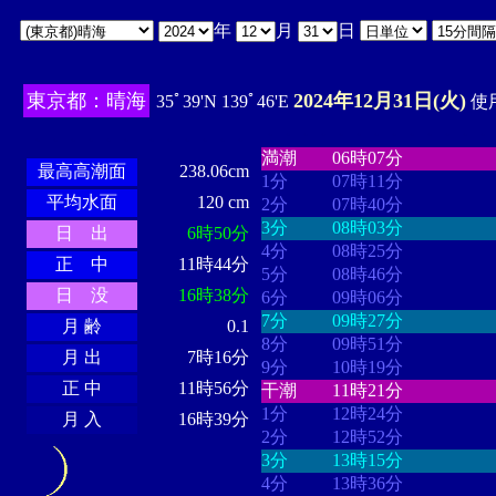
年
月
日
東京都：晴海
2024年12月31日(火)
35ﾟ39'N 139ﾟ46'E
使用
・・・・
・・・・・・・・
・
・・・・・・
・・・・・・
満潮
06時07分
最高高潮面
238.06cm
1分
07時11分
平均水面
120 cm
2分
07時40分
3分
08時03分
日 出
6時50分
4分
08時25分
正 中
11時44分
5分
08時46分
日 没
16時38分
6分
09時06分
7分
09時27分
月 齢
0.1
8分
09時51分
月 出
7時16分
9分
10時19分
正 中
11時56分
干潮
11時21分
1分
12時24分
月 入
16時39分
2分
12時52分
3分
13時15分
4分
13時36分