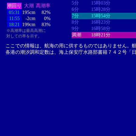
5分
15時03分
潮回り
大潮
高潮率
6分
15時28分
05:31
195cm
82%
7分
15時54分
11:55
-2cm
0%
8分
16時23分
18:21
199cm
83%
9分
16時58分
※高潮率は最高高潮に
満潮
18時21分
対しての率を示す。
ここでの情報は、航海の用に供するものではありません。
各港の潮汐調和定数は、海上保安庁水路部書籍７４２号「