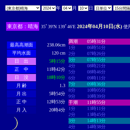
年
月
日
東京都：晴海
2024年04月10日(水)
35ﾟ39'N 139ﾟ46'E
使用
・・・・
・・・・・・・・
・
・・・・・・
・・・・・・
満潮
05時31分
最高高潮面
238.06cm
1分
06時51分
平均水面
120 cm
2分
07時26分
3分
07時55分
日 出
5時15分
4分
08時21分
正 中
11時42分
5分
08時46分
日 没
18時10分
6分
09時11分
7分
09時36分
月 齢
1.3
8分
10時05分
月 出
5時54分
9分
10時39分
正 中
12時53分
干潮
11時55分
1分
13時11分
月 入
20時4分
2分
13時45分
3分
14時13分
4分
14時38分