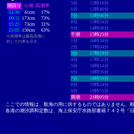
5分
12時16分
潮回り
小潮
高潮率
6分
12時40分
02:38
41cm
17%
7分
13時06分
09:11
173cm
73%
8分
13時34分
15:25
73cm
31%
9分
14時08分
21:05
150cm
63%
干潮
15時25分
※高潮率は最高高潮に
1分
16時34分
対しての率を示す。
2分
17時04分
3分
17時29分
4分
17時52分
5分
18時14分
6分
18時36分
7分
18時59分
8分
19時24分
9分
19時55分
満潮
21時05分
ここでの情報は、航海の用に供するものではありません。
各港の潮汐調和定数は、海上保安庁水路部書籍７４２号「