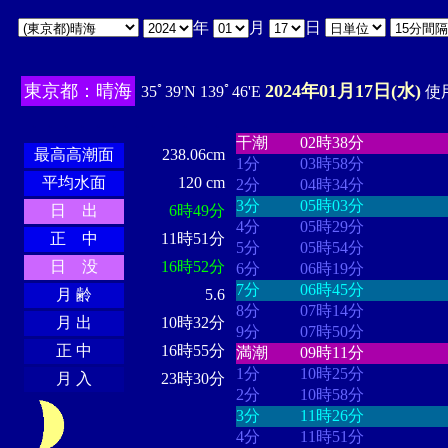
年
月
日
東京都：晴海
2024年01月17日(水)
35ﾟ39'N 139ﾟ46'E
使用
・・・・
・・・・・・・・
・
・・・・・・
・・・・・・
干潮
02時38分
最高高潮面
238.06cm
1分
03時58分
平均水面
120 cm
2分
04時34分
3分
05時03分
日 出
6時49分
4分
05時29分
正 中
11時51分
5分
05時54分
日 没
16時52分
6分
06時19分
7分
06時45分
月 齢
5.6
8分
07時14分
月 出
10時32分
9分
07時50分
正 中
16時55分
満潮
09時11分
1分
10時25分
月 入
23時30分
2分
10時58分
3分
11時26分
4分
11時51分