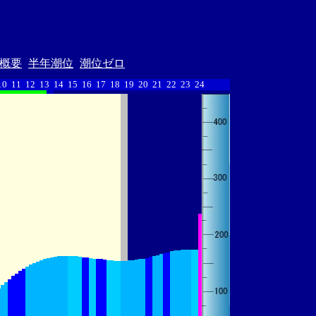
概要
半年潮位
潮位ゼロ
10
11
12
13
14
15
16
17
18
19
20
21
22
23
24