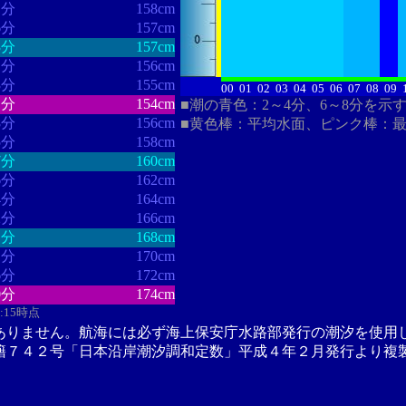
1分
158cm
6分
157cm
3分
157cm
1分
156cm
3分
155cm
00
01
02
03
04
05
06
07
08
09
1分
154cm
■潮の青色：2～4分、6～8分を示
8分
156cm
■黄色棒：平均水面、ピンク棒：
5分
158cm
7分
160cm
6分
162cm
4分
164cm
2分
166cm
1分
168cm
1分
170cm
6分
172cm
0分
174cm
3:15時点
ありません。航海には必ず海上保安庁水路部発行の潮汐を使用
籍７４２号「日本沿岸潮汐調和定数」平成４年２月発行より複