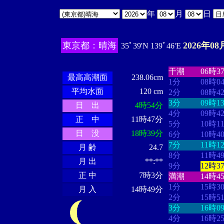
年
月
日
東京都：晴海
2026年08
35ﾟ39'N 139ﾟ46'E
・・・・
・・
・・・・・・
・・・・・・
干潮
06時3
最高高潮面
238.06cm
1分
08時0
平均水面
120 cm
2分
08時4
3分
09時1
日 出
4時54分
4分
09時4
正 中
11時47分
5分
10時1
日 没
18時39分
6分
10時4
7分
11時1
月 齢
24.7
8分
11時4
月 出
**:**
9分
12時3
正 中
7時3分
満潮
14時4
1分
15時3
月 入
14時49分
2分
15時5
3分
16時0
4分
16時2