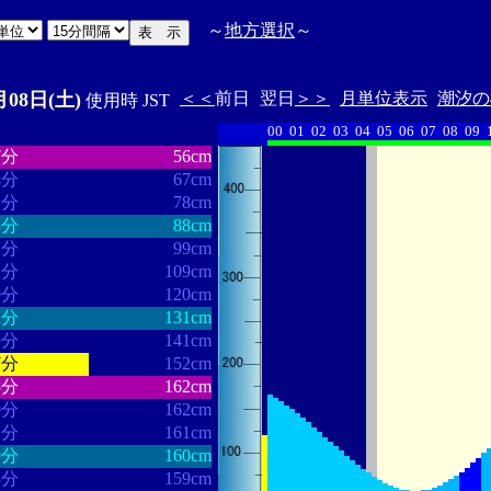
～
地方選択
～
月08日(土)
＜＜
前日
翌日
＞＞
月単位表示
潮汐の
使用時 JST
00
01
02
03
04
05
06
07
08
09
・・・・・・
・・・・・・・
7分
56cm
4分
67cm
2分
78cm
3分
88cm
2分
99cm
1分
109cm
0分
120cm
2分
131cm
9分
141cm
7分
152cm
5分
162cm
0分
162cm
1分
161cm
9分
160cm
5分
159cm