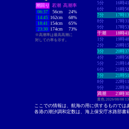
5分
16時4
潮回り
若潮
高潮率
6分
16時5
06:37
56cm
24%
7分
17時1
14:45
162cm
68%
8分
17時3
18:41
154cm
65%
9分
17時5
23:30
174cm
73%
干潮
18時4
※高潮率は最高高潮に
1分
19時4
対しての率を示す。
2分
20時1
3分
20時3
4分
20時5
5分
21時1
6分
21時3
7分
21時5
8分
22時1
9分
22時3
満潮
23時3
黄色:2026/08/08 1
ここでの情報は、航海の用に供するものでは
各港の潮汐調和定数は、海上保安庁水路部書