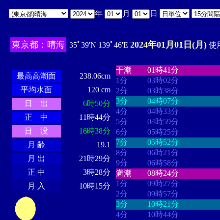
年
月
日
東京都：晴海
2024年01月01日(月)
35ﾟ39'N 139ﾟ46'E
使用
・・・・
・・・・・・・・
・
・・・・・・
・・・・・・
干潮
01時41分
最高高潮面
238.06cm
1分
03時02分
平均水面
120 cm
2分
03時38分
3分
04時07分
日 出
6時50分
4分
04時33分
正 中
11時44分
5分
04時59分
日 没
16時38分
6分
05時25分
7分
05時52分
月 齢
19.1
8分
06時21分
月 出
21時29分
9分
06時58分
正 中
3時28分
満潮
08時24分
1分
09時27分
月 入
10時15分
2分
09時57分
3分
10時21分
4分
10時44分