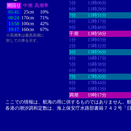
5分
11時06分
潮回り
中潮
高潮率
6分
11時28分
01:41
25cm
10%
7分
11時51分
08:24
170cm
71%
8分
12時17分
13:58
100cm
42%
9分
12時48分
19:17
160cm
67%
干潮
13時58分
※高潮率は最高高潮に
1分
15時03分
対しての率を示す。
2分
15時32分
3分
15時56分
4分
16時17分
5分
16時38分
6分
16時58分
7分
17時20分
8分
17時44分
9分
18時13分
満潮
19時17分
ここでの情報は、航海の用に供するものではありません。
各港の潮汐調和定数は、海上保安庁水路部書籍７４２号「