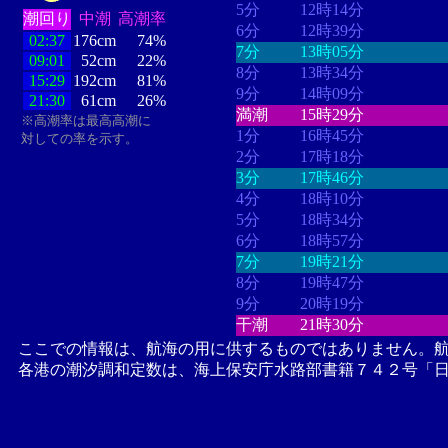
5分
12時14分
潮回り
中潮
高潮率
6分
12時39分
02:37
176cm
74%
7分
13時05分
09:01
52cm
22%
8分
13時34分
15:29
192cm
81%
9分
14時09分
21:30
61cm
26%
満潮
15時29分
※高潮率は最高高潮に
1分
16時45分
対しての率を示す。
2分
17時18分
3分
17時46分
4分
18時10分
5分
18時34分
6分
18時57分
7分
19時21分
8分
19時47分
9分
20時19分
干潮
21時30分
ここでの情報は、航海の用に供するものではありません。
各港の潮汐調和定数は、海上保安庁水路部書籍７４２号「