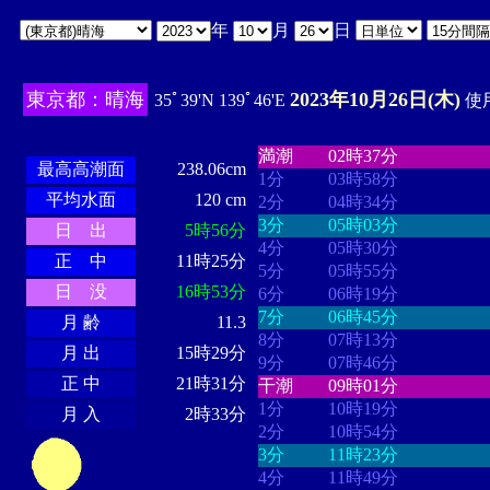
年
月
日
東京都：晴海
2023年10月26日(木)
35ﾟ39'N 139ﾟ46'E
使用
・・・・
・・・・・・・・
・
・・・・・・
・・・・・・
満潮
02時37分
最高高潮面
238.06cm
1分
03時58分
平均水面
120 cm
2分
04時34分
3分
05時03分
日 出
5時56分
4分
05時30分
正 中
11時25分
5分
05時55分
日 没
16時53分
6分
06時19分
7分
06時45分
月 齢
11.3
8分
07時13分
月 出
15時29分
9分
07時46分
正 中
21時31分
干潮
09時01分
1分
10時19分
月 入
2時33分
2分
10時54分
3分
11時23分
4分
11時49分