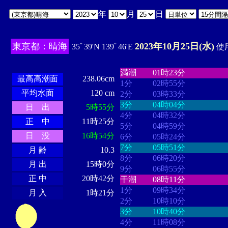
年
月
日
東京都：晴海
2023年10月25日(水)
35ﾟ39'N 139ﾟ46'E
使用
・・・・
・・・・・・・・
・
・・・・・・
・・・・・・
満潮
01時23分
最高高潮面
238.06cm
1分
02時55分
平均水面
120 cm
2分
03時33分
3分
04時04分
日 出
5時55分
4分
04時32分
正 中
11時25分
5分
04時59分
日 没
16時54分
6分
05時24分
7分
05時51分
月 齢
10.3
8分
06時20分
月 出
15時0分
9分
06時55分
正 中
20時42分
干潮
08時11分
1分
09時34分
月 入
1時21分
2分
10時10分
3分
10時40分
4分
11時08分