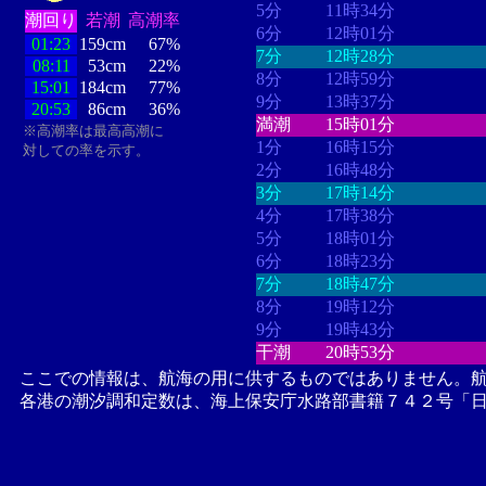
5分
11時34分
潮回り
若潮
高潮率
6分
12時01分
01:23
159cm
67%
7分
12時28分
08:11
53cm
22%
8分
12時59分
15:01
184cm
77%
9分
13時37分
20:53
86cm
36%
満潮
15時01分
※高潮率は最高高潮に
1分
16時15分
対しての率を示す。
2分
16時48分
3分
17時14分
4分
17時38分
5分
18時01分
6分
18時23分
7分
18時47分
8分
19時12分
9分
19時43分
干潮
20時53分
ここでの情報は、航海の用に供するものではありません。
各港の潮汐調和定数は、海上保安庁水路部書籍７４２号「