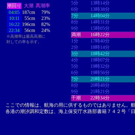
5分
13時14分
潮回り
大潮
高潮率
6分
13時38分
04:05
187cm
79%
7分
14時04分
10:11
55cm
23%
8分
14時31分
16:22
196cm
82%
9分
15時05分
22:34
56cm
24%
満潮
16時22分
※高潮率は最高高潮に
1分
17時40分
対しての率を示す。
2分
18時14分
3分
18時42分
4分
19時07分
5分
19時32分
6分
19時56分
7分
20時21分
8分
20時48分
9分
21時21分
干潮
22時34分
ここでの情報は、航海の用に供するものではありません。
各港の潮汐調和定数は、海上保安庁水路部書籍７４２号「