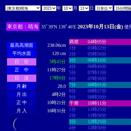
年
月
日
東京都：晴海
2023年10月13日(金)
35ﾟ39'N 139ﾟ46'E
使用
・・・・
・・・・・・・・
・
・・・・・・
・・・・・・
満潮
04時05分
最高高潮面
238.06cm
1分
05時22分
平均水面
120 cm
2分
05時56分
3分
06時24分
日 出
5時45分
4分
06時49分
正 中
11時27分
5分
07時13分
日 没
17時9分
6分
07時36分
7分
08時01分
月 齢
28.0
8分
08時27分
月 出
4時2分
9分
08時59分
正 中
10時21分
干潮
10時11分
1分
11時25分
月 入
16時31分
2分
11時58分
3分
12時25分
4分
12時50分