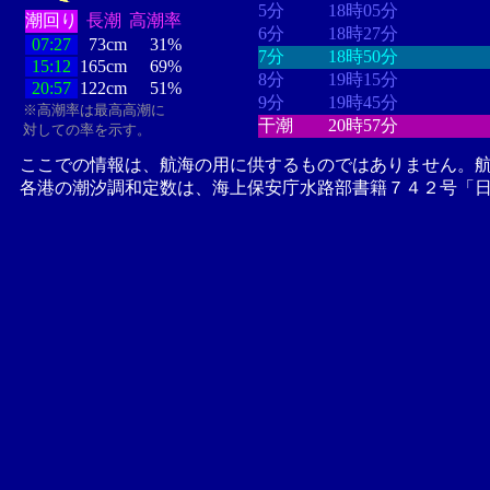
5分
18時05分
潮回り
長潮
高潮率
6分
18時27分
07:27
73cm
31%
7分
18時50分
15:12
165cm
69%
8分
19時15分
20:57
122cm
51%
9分
19時45分
※高潮率は最高高潮に
干潮
20時57分
対しての率を示す。
ここでの情報は、航海の用に供するものではありません。
各港の潮汐調和定数は、海上保安庁水路部書籍７４２号「