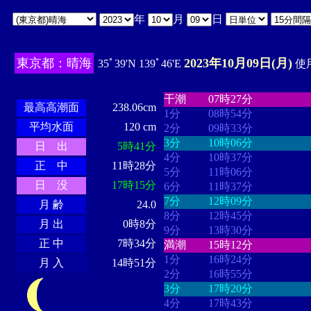
年
月
日
東京都：晴海
2023年10月09日(月)
35ﾟ39'N 139ﾟ46'E
使用
・・・・
・・・・・・・・
・
・・・・・・
・・・・・・
干潮
07時27分
最高高潮面
238.06cm
1分
08時54分
平均水面
120 cm
2分
09時33分
3分
10時06分
日 出
5時41分
4分
10時37分
正 中
11時28分
5分
11時06分
日 没
17時15分
6分
11時37分
7分
12時09分
月 齢
24.0
8分
12時45分
月 出
0時8分
9分
13時30分
正 中
7時34分
満潮
15時12分
1分
16時24分
月 入
14時51分
2分
16時55分
3分
17時20分
4分
17時43分