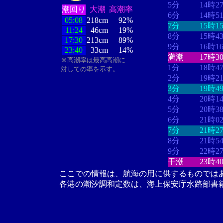
5分
14時2
潮回り
大潮
高潮率
6分
14時5
05:08
218cm
92%
7分
15時1
11:24
46cm
19%
8分
15時4
17:30
213cm
89%
9分
16時1
23:40
33cm
14%
満潮
17時3
※高潮率は最高高潮に
1分
18時4
対しての率を示す。
2分
19時2
3分
19時4
4分
20時1
5分
20時3
6分
21時0
7分
21時2
8分
21時5
9分
22時2
干潮
23時4
ここでの情報は、航海の用に供するものでは
各港の潮汐調和定数は、海上保安庁水路部書