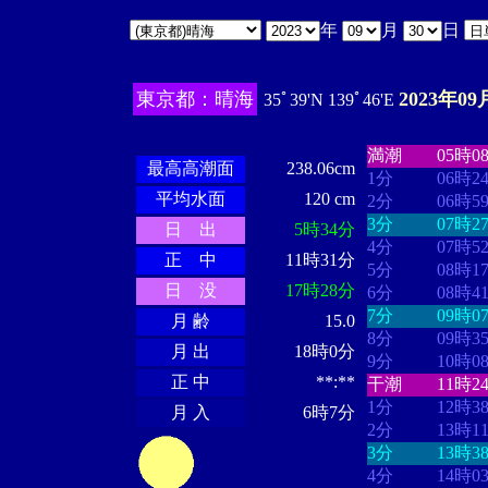
年
月
日
東京都：晴海
2023年09
35ﾟ39'N 139ﾟ46'E
・・・・
・・
・・・・・・
・・・・・・
満潮
05時0
最高高潮面
238.06cm
1分
06時2
平均水面
120 cm
2分
06時5
3分
07時2
日 出
5時34分
4分
07時5
正 中
11時31分
5分
08時1
日 没
17時28分
6分
08時4
7分
09時0
月 齢
15.0
8分
09時3
月 出
18時0分
9分
10時0
正 中
**:**
干潮
11時2
1分
12時3
月 入
6時7分
2分
13時1
3分
13時3
4分
14時0