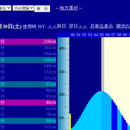
～
地方選択
～
月30日(土)
＜＜
前日
翌日
＞＞
月単位表示
潮汐の
使用時 JST
00
01
02
03
04
05
06
07
08
09
・・・・・・
・・・・・・・
8分
218cm
4分
201cm
9分
184cm
7分
166cm
2分
149cm
7分
132cm
1分
115cm
7分
97cm
5分
80cm
8分
63cm
4分
46cm
8分
62cm
1分
79cm
8分
96cm
3分
112cm