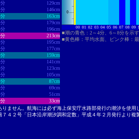
7分
129cm
1分
146cm
5分
163cm
3分
179cm
00
01
02
03
04
05
06
07
08
09
6分
196cm
■潮の青色：2～4分、6～8分を示
0分
213cm
■黄色棒：平均水面、ピンク棒：
7分
195cm
1分
177cm
9分
159cm
4分
141cm
8分
123cm
2分
105cm
7分
87cm
4分
69cm
7分
51cm
0分
33cm
ありません。航海には必ず海上保安庁水路部発行の潮汐を使用
籍７４２号「日本沿岸潮汐調和定数」平成４年２月発行より複