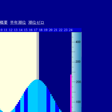
概要
半年潮位
潮位ゼロ
10
11
12
13
14
15
16
17
18
19
20
21
22
23
24