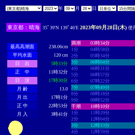
年
月
日
東京都：晴海
2023年09月28日(木)
35ﾟ39'N 139ﾟ46'E
使用
・・・・
・・・・・・・・
・
・・・・・・
・・・・・・
満潮
03時34分
最高高潮面
238.06cm
1分
04時58分
平均水面
120 cm
2分
05時34分
3分
06時04分
日 出
5時33分
4分
06時31分
正 中
11時32分
5分
06時57分
日 没
17時30分
6分
07時22分
7分
07時49分
月 齢
13.0
8分
08時18分
月 出
17時1分
9分
08時52分
正 中
22時53分
干潮
10時10分
1分
11時29分
月 入
3時41分
2分
12時04分
3分
12時33分
4分
12時59分