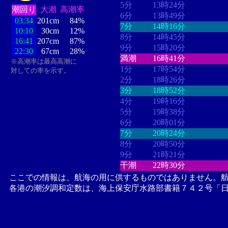
5分
13時24分
潮回り
大潮
高潮率
6分
13時49分
03:34
201cm
84%
7分
14時16分
10:10
30cm
12%
8分
14時45分
16:41
207cm
87%
9分
15時20分
22:30
67cm
28%
満潮
16時41分
※高潮率は最高高潮に
1分
17時54分
対しての率を示す。
2分
18時26分
3分
18時52分
4分
19時16分
5分
19時38分
6分
20時01分
7分
20時24分
8分
20時50分
9分
21時21分
干潮
22時30分
ここでの情報は、航海の用に供するものではありません。
各港の潮汐調和定数は、海上保安庁水路部書籍７４２号「