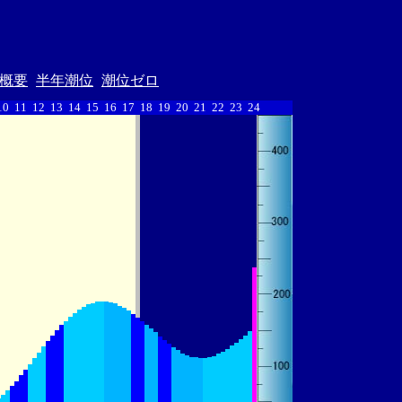
概要
半年潮位
潮位ゼロ
10
11
12
13
14
15
16
17
18
19
20
21
22
23
24