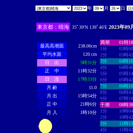
年
月
日
東京都：晴海
2023年09
35ﾟ39'N 139ﾟ46'E
・・・・
・・
・・・・・・
・・・・・・
満潮
01時1
最高高潮面
238.06cm
1分
03時0
平均水面
120 cm
2分
03時4
3分
04時1
日 出
5時31分
4分
04時4
正 中
11時32分
5分
05時1
日 没
17時33分
6分
05時4
7分
06時1
月 齢
11.0
8分
06時4
月 出
15時54分
9分
07時1
正 中
21時6分
干潮
08時3
1分
10時0
月 入
1時10分
2分
10時4
3分
11時1
4分
11時4