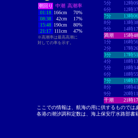
5分
12時0
潮回り
中潮
高潮率
6分
12時3
01:18
166cm
70%
7分
13時0
08:38
42cm
17%
8分
13時3
15:48
190cm
80%
9分
14時1
21:17
111cm
47%
満潮
15時4
※高潮率は最高高潮に
1分
16時5
対しての率を示す。
2分
17時2
3分
17時5
4分
18時1
5分
18時3
6分
18時5
7分
19時1
8分
19時4
9分
20時1
干潮
21時1
ここでの情報は、航海の用に供するものでは
各港の潮汐調和定数は、海上保安庁水路部書