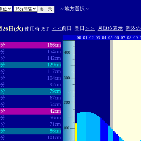
～
地方選択
～
月26日(火)
＜＜
前日
翌日
＞＞
月単位表示
潮汐の
使用時 JST
00
01
02
03
04
05
06
07
08
09
・・・・・・
・・・・・・・
8分
166cm
0分
154cm
2分
142cm
6分
129cm
6分
117cm
4分
104cm
2分
92cm
0分
79cm
1分
67cm
8分
54cm
8分
42cm
4分
56cm
2分
71cm
3分
86cm
2分
101cm