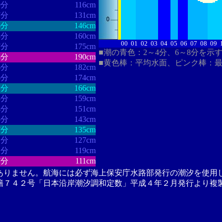
9分
116cm
7分
131cm
6分
146cm
8分
160cm
00
01
02
03
04
05
06
07
08
09
7分
175cm
■潮の青色：2～4分、6～8分を示
8分
190cm
■黄色棒：平均水面、ピンク棒：
6分
182cm
6分
174cm
1分
166cm
3分
159cm
4分
151cm
5分
143cm
7分
135cm
1分
127cm
1分
119cm
7分
111cm
ありません。航海には必ず海上保安庁水路部発行の潮汐を使用
籍７４２号「日本沿岸潮汐調和定数」平成４年２月発行より複