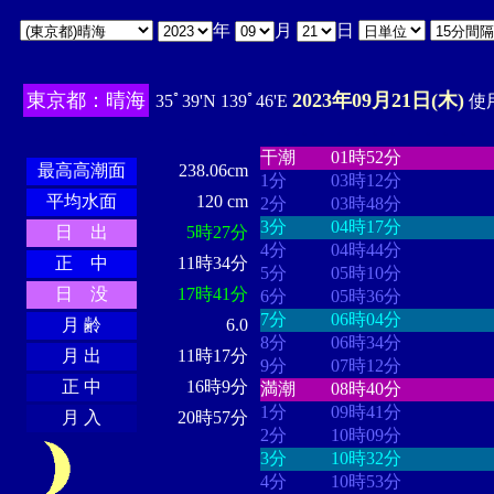
年
月
日
東京都：晴海
2023年09月21日(木)
35ﾟ39'N 139ﾟ46'E
使用
・・・・
・・・・・・・・
・
・・・・・・
・・・・・・
干潮
01時52分
最高高潮面
238.06cm
1分
03時12分
平均水面
120 cm
2分
03時48分
3分
04時17分
日 出
5時27分
4分
04時44分
正 中
11時34分
5分
05時10分
日 没
17時41分
6分
05時36分
7分
06時04分
月 齢
6.0
8分
06時34分
月 出
11時17分
9分
07時12分
正 中
16時9分
満潮
08時40分
1分
09時41分
月 入
20時57分
2分
10時09分
3分
10時32分
4分
10時53分