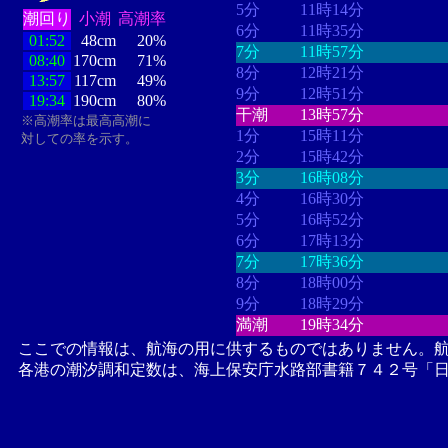
5分
11時14分
潮回り
小潮
高潮率
6分
11時35分
01:52
48cm
20%
7分
11時57分
08:40
170cm
71%
8分
12時21分
13:57
117cm
49%
9分
12時51分
19:34
190cm
80%
干潮
13時57分
※高潮率は最高高潮に
1分
15時11分
対しての率を示す。
2分
15時42分
3分
16時08分
4分
16時30分
5分
16時52分
6分
17時13分
7分
17時36分
8分
18時00分
9分
18時29分
満潮
19時34分
ここでの情報は、航海の用に供するものではありません。
各港の潮汐調和定数は、海上保安庁水路部書籍７４２号「