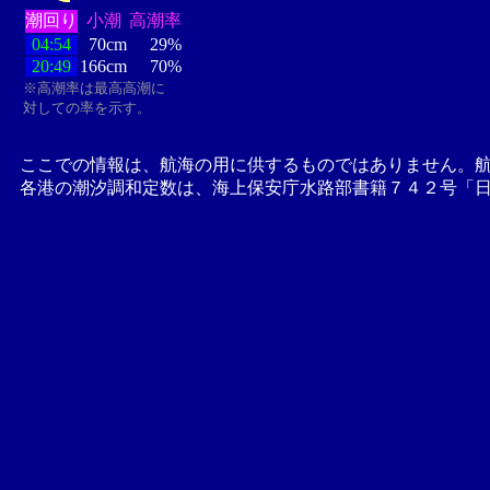
潮回り
小潮
高潮率
04:54
70cm
29%
20:49
166cm
70%
※高潮率は最高高潮に
対しての率を示す。
ここでの情報は、航海の用に供するものではありません。
各港の潮汐調和定数は、海上保安庁水路部書籍７４２号「