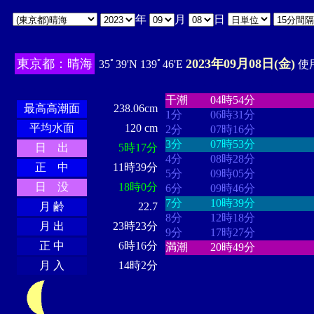
年
月
日
東京都：晴海
2023年09月08日(金)
35ﾟ39'N 139ﾟ46'E
使用
・・・・
・・・・・・・・
・
・・・・・・
・・・・・・
干潮
04時54分
最高高潮面
238.06cm
1分
06時31分
平均水面
120 cm
2分
07時16分
3分
07時53分
日 出
5時17分
4分
08時28分
正 中
11時39分
5分
09時05分
日 没
18時0分
6分
09時46分
7分
10時39分
月 齢
22.7
8分
12時18分
月 出
23時23分
9分
17時27分
正 中
6時16分
満潮
20時49分
月 入
14時2分