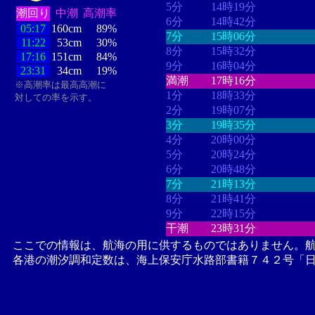
5分
14時19分
潮回り
中潮
高潮率
6分
14時42分
05:17
160cm
89%
7分
15時06分
11:22
53cm
30%
8分
15時32分
17:16
151cm
84%
9分
16時04分
23:31
34cm
19%
満潮
17時16分
※高潮率は最高高潮に
1分
18時33分
対しての率を示す。
2分
19時07分
3分
19時35分
4分
20時00分
5分
20時24分
6分
20時48分
7分
21時13分
8分
21時41分
9分
22時15分
干潮
23時31分
ここでの情報は、航海の用に供するものではありません。
各港の潮汐調和定数は、海上保安庁水路部書籍７４２号「