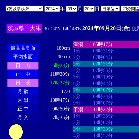
年
月
日
茨城県：大津
2024年09月20日(金)
36ﾟ50'N 140ﾟ48'E
使用
・・・・
・・・・・・・・
・
・・・・・・
・・・・・・
満潮
05時17分
最高高潮面
180cm
1分
06時31分
平均水面
90 cm
2分
07時04分
3分
07時31分
日 出
5時23分
4分
07時55分
正 中
11時30分
5分
08時19分
日 没
17時37分
6分
08時42分
7分
09時07分
月 齢
17.0
8分
09時34分
月 出
18時47分
9分
10時07分
正 中
0時50分
干潮
11時22分
1分
12時35分
月 入
7時35分
2分
13時07分
3分
13時33分
4分
13時57分