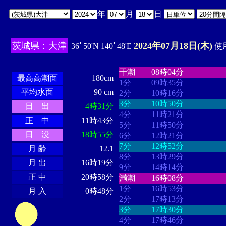
年
月
日
茨城県：大津
2024年07月18日(木)
36ﾟ50'N 140ﾟ48'E
使用
・・・・
・・・・・・・・
・
・・・・・・
・・・・・・
干潮
08時04分
最高高潮面
180cm
1分
09時35分
平均水面
90 cm
2分
10時16分
3分
10時50分
日 出
4時31分
4分
11時21分
正 中
11時43分
5分
11時50分
日 没
18時55分
6分
12時21分
7分
12時52分
月 齢
12.1
8分
13時29分
月 出
16時19分
9分
14時14分
正 中
20時58分
満潮
16時08分
1分
16時53分
月 入
0時48分
2分
17時13分
3分
17時30分
4分
17時46分