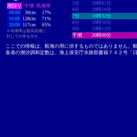
5分
18時01分
潮回り
中潮
高潮率
6分
18時16分
08:04
30cm
17%
7分
18時32分
16:08
128cm
71%
8分
18時50分
20:00
117cm
65%
9分
19時12分
※高潮率は最高高潮に
干潮
20時00分
対しての率を示す。
ここでの情報は、航海の用に供するものではありません。
各港の潮汐調和定数は、海上保安庁水路部書籍７４２号「