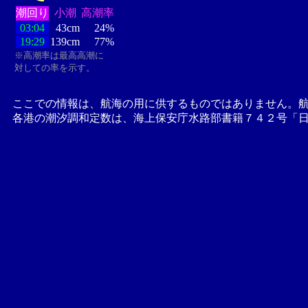
潮回り
小潮
高潮率
03:04
43cm
24%
19:29
139cm
77%
※高潮率は最高高潮に
対しての率を示す。
ここでの情報は、航海の用に供するものではありません。
各港の潮汐調和定数は、海上保安庁水路部書籍７４２号「