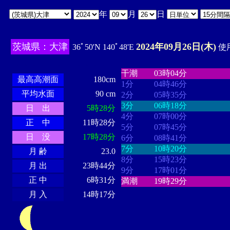
年
月
日
茨城県：大津
2024年09月26日(木)
36ﾟ50'N 140ﾟ48'E
使用
・・・・
・・・・・・・・
・
・・・・・・
・・・・・・
干潮
03時04分
最高高潮面
180cm
1分
04時46分
平均水面
90 cm
2分
05時35分
3分
06時18分
日 出
5時28分
4分
07時00分
正 中
11時28分
5分
07時45分
日 没
17時28分
6分
08時41分
7分
10時20分
月 齢
23.0
8分
15時23分
月 出
23時44分
9分
17時01分
正 中
6時31分
満潮
19時29分
月 入
14時17分