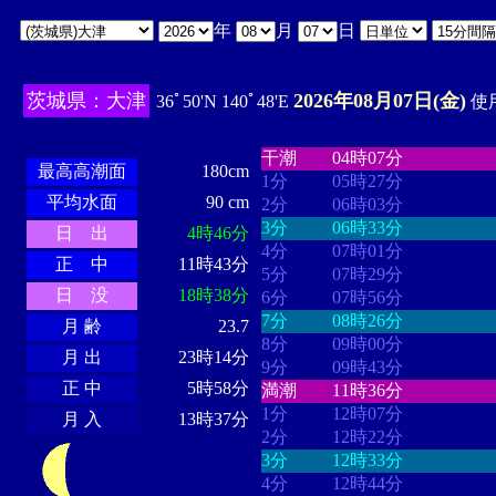
年
月
日
茨城県：大津
2026年08月07日(金)
36ﾟ50'N 140ﾟ48'E
使用
・・・・
・・・・・・・・
・
・・・・・・
・・・・・・
干潮
04時07分
最高高潮面
180cm
1分
05時27分
平均水面
90 cm
2分
06時03分
3分
06時33分
日 出
4時46分
4分
07時01分
正 中
11時43分
5分
07時29分
日 没
18時38分
6分
07時56分
7分
08時26分
月 齢
23.7
8分
09時00分
月 出
23時14分
9分
09時43分
正 中
5時58分
満潮
11時36分
1分
12時07分
月 入
13時37分
2分
12時22分
3分
12時33分
4分
12時44分