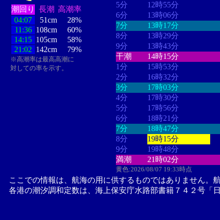
5分
12時55分
潮回り
長潮
高潮率
6分
13時06分
04:07
51cm
28%
7分
13時17分
11:36
108cm
60%
8分
13時29分
14:15
105cm
58%
9分
13時43分
21:02
142cm
79%
干潮
14時15分
※高潮率は最高高潮に
1分
15時53分
対しての率を示す。
2分
16時32分
3分
17時03分
4分
17時30分
5分
17時56分
6分
18時21分
7分
18時47分
8分
19時15分
9分
19時48分
満潮
21時02分
黄色:2026/08/07 19:33時点
ここでの情報は、航海の用に供するものではありません。
各港の潮汐調和定数は、海上保安庁水路部書籍７４２号「