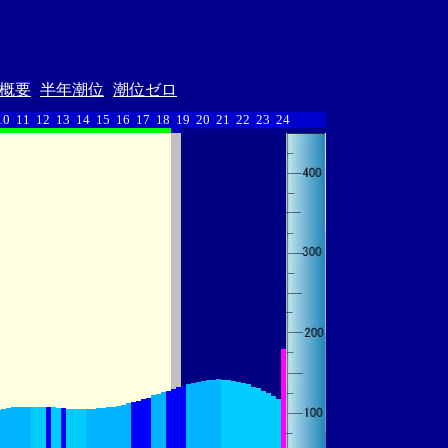
概要
半年潮位
潮位ゼロ
10
11
12
13
14
15
16
17
18
19
20
21
22
23
24