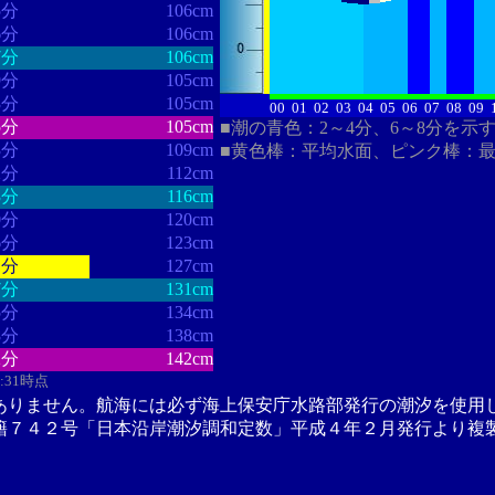
5分
106cm
6分
106cm
7分
106cm
9分
105cm
3分
105cm
00
01
02
03
04
05
06
07
08
09
5分
105cm
■潮の青色：2～4分、6～8分を示
3分
109cm
■黄色棒：平均水面、ピンク棒：
2分
112cm
3分
116cm
0分
120cm
6分
123cm
1分
127cm
7分
131cm
5分
134cm
8分
138cm
2分
142cm
8:31時点
ありません。航海には必ず海上保安庁水路部発行の潮汐を使用
籍７４２号「日本沿岸潮汐調和定数」平成４年２月発行より複