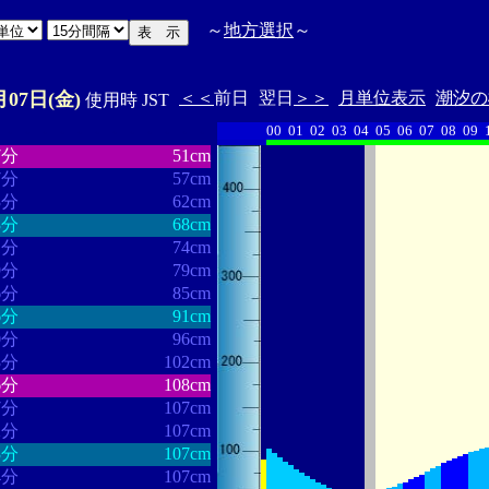
～
地方選択
～
月07日(金)
＜＜
前日
翌日
＞＞
月単位表示
潮汐の
使用時 JST
00
01
02
03
04
05
06
07
08
09
・・・・・・
・・・・・・・
7分
51cm
7分
57cm
3分
62cm
3分
68cm
1分
74cm
9分
79cm
6分
85cm
6分
91cm
0分
96cm
3分
102cm
6分
108cm
7分
107cm
2分
107cm
3分
107cm
4分
107cm