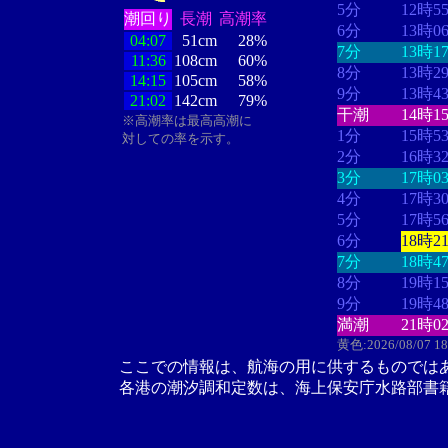
5分
12時5
潮回り
長潮
高潮率
6分
13時0
04:07
51cm
28%
7分
13時1
11:36
108cm
60%
8分
13時2
14:15
105cm
58%
9分
13時4
21:02
142cm
79%
干潮
14時1
※高潮率は最高高潮に
1分
15時5
対しての率を示す。
2分
16時3
3分
17時0
4分
17時3
5分
17時5
6分
18時2
7分
18時4
8分
19時1
9分
19時4
満潮
21時0
黄色:2026/08/07 1
ここでの情報は、航海の用に供するものでは
各港の潮汐調和定数は、海上保安庁水路部書