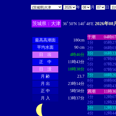
年
月
日
茨城県：大津
2026年08
36ﾟ50'N 140ﾟ48'E
・・・・
・・
・・・・・・
・・・・・・
干潮
04時0
最高高潮面
180cm
1分
05時2
平均水面
90 cm
2分
06時0
3分
06時3
日 出
4時46分
4分
07時0
正 中
11時43分
5分
07時2
日 没
18時38分
6分
07時5
7分
08時2
月 齢
23.7
8分
09時0
月 出
23時14分
9分
09時4
正 中
5時58分
満潮
11時3
1分
12時0
月 入
13時37分
2分
12時2
3分
12時3
4分
12時4