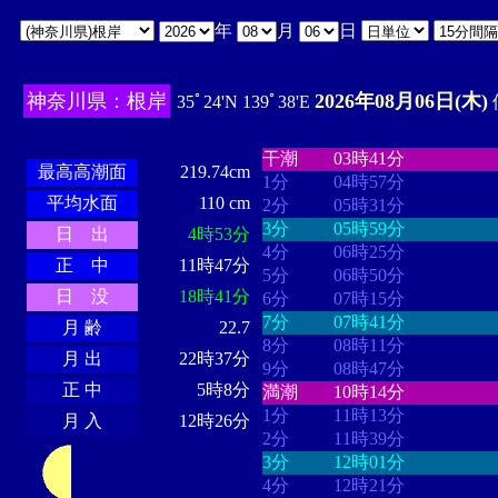
年
月
日
神奈川県：根岸
2026年08月06日(木)
35ﾟ24'N 139ﾟ38'E
・・・・
・・・・・・・・
・
・・・・・・
・・・・・・
干潮
03時41分
最高高潮面
219.74cm
1分
04時57分
平均水面
110 cm
2分
05時31分
3分
05時59分
日 出
4時53分
4分
06時25分
正 中
11時47分
5分
06時50分
日 没
18時41分
6分
07時15分
7分
07時41分
月 齢
22.7
8分
08時11分
月 出
22時37分
9分
08時47分
正 中
5時8分
満潮
10時14分
1分
11時13分
月 入
12時26分
2分
11時39分
3分
12時01分
4分
12時21分