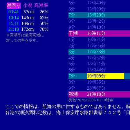
5分
12時40分
潮回り
小潮
高潮率
6分
13時00分
03:41
57cm
26%
7分
13時20分
10:14
143cm
65%
8分
13時42分
15:11
109cm
50%
9分
14時10分
21:18
172cm
78%
干潮
15時11分
※高潮率は最高高潮に
1分
16時31分
対しての率を示す。
2分
17時05分
3分
17時33分
4分
17時57分
5分
18時21分
6分
18時44分
7分
19時08分
8分
19時35分
9分
20時07分
満潮
21時18分
黄色:2026/08/06 19:10時点
ここでの情報は、航海の用に供するものではありません。
各港の潮汐調和定数は、海上保安庁水路部書籍７４２号「