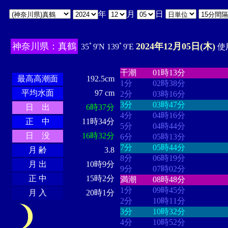
年
月
日
神奈川県：真鶴
2024年12月05日(木)
35ﾟ9'N 139ﾟ9'E
使用
・・・・
・・・・・・・・
・
・・・・・・
・・・・・・
干潮
01時13分
最高高潮面
192.5cm
1分
02時38分
平均水面
97 cm
2分
03時16分
3分
03時47分
日 出
6時37分
4分
04時16分
正 中
11時34分
5分
04時44分
日 没
16時32分
6分
05時13分
7分
05時44分
月 齢
3.8
8分
06時19分
月 出
10時9分
9分
07時02分
正 中
15時2分
満潮
08時48分
1分
09時45分
月 入
20時1分
2分
10時11分
3分
10時32分
4分
10時52分