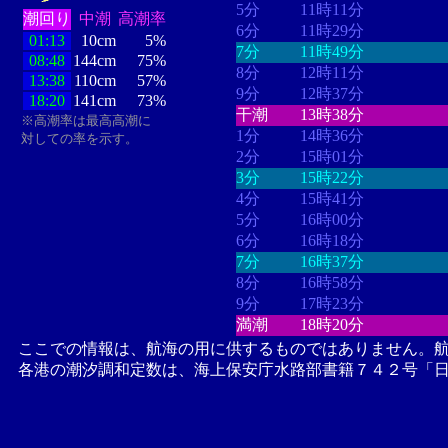
5分
11時11分
潮回り
中潮
高潮率
6分
11時29分
01:13
10cm
5%
7分
11時49分
08:48
144cm
75%
8分
12時11分
13:38
110cm
57%
9分
12時37分
18:20
141cm
73%
干潮
13時38分
※高潮率は最高高潮に
1分
14時36分
対しての率を示す。
2分
15時01分
3分
15時22分
4分
15時41分
5分
16時00分
6分
16時18分
7分
16時37分
8分
16時58分
9分
17時23分
満潮
18時20分
ここでの情報は、航海の用に供するものではありません。
各港の潮汐調和定数は、海上保安庁水路部書籍７４２号「