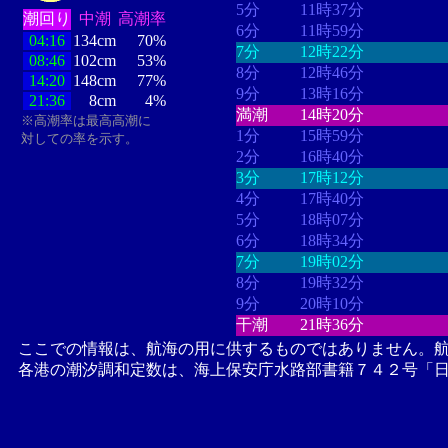
5分
11時37分
潮回り
中潮
高潮率
6分
11時59分
04:16
134cm
70%
7分
12時22分
08:46
102cm
53%
8分
12時46分
14:20
148cm
77%
9分
13時16分
21:36
8cm
4%
満潮
14時20分
※高潮率は最高高潮に
1分
15時59分
対しての率を示す。
2分
16時40分
3分
17時12分
4分
17時40分
5分
18時07分
6分
18時34分
7分
19時02分
8分
19時32分
9分
20時10分
干潮
21時36分
ここでの情報は、航海の用に供するものではありません。
各港の潮汐調和定数は、海上保安庁水路部書籍７４２号「