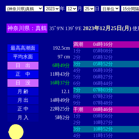
年
月
日
神奈川県：真鶴
2023年12月25日(月)
35ﾟ9'N 139ﾟ9'E
使用
・・・・
・・・・・・・・
・
・・・・・・
・・・・・・
満潮
04時16分
最高高潮面
192.5cm
1分
05時08分
平均水面
97 cm
2分
05時32分
3分
05時52分
日 出
6時49分
4分
06時10分
正 中
11時43分
5分
06時27分
日 没
16時37分
6分
06時44分
7分
07時03分
月 齢
12.1
8分
07時23分
月 出
14時49分
9分
07時48分
正 中
22時25分
干潮
08時46分
1分
09時56分
月 入
5時2分
2分
10時27分
3分
10時52分
4分
11時15分