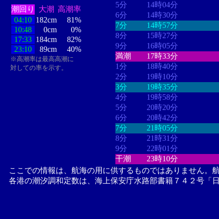
5分
14時04分
潮回り
大潮
高潮率
6分
14時30分
04:10
182cm
81%
7分
14時57分
10:48
0cm
0%
8分
15時27分
17:33
184cm
82%
9分
16時05分
23:10
89cm
40%
満潮
17時33分
※高潮率は最高高潮に
1分
18時40分
対しての率を示す。
2分
19時10分
3分
19時35分
4分
19時58分
5分
20時20分
6分
20時42分
7分
21時05分
8分
21時31分
9分
22時01分
干潮
23時10分
ここでの情報は、航海の用に供するものではありません。
各港の潮汐調和定数は、海上保安庁水路部書籍７４２号「