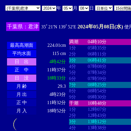
年
月
日
千葉県：君津
2024年05月08日(水)
35ﾟ21'N 139ﾟ52'E
使用
・・・・
・・・・・・・・
・
・・・・・・
・・・・・・
満潮
04時10分
最高高潮面
224.01cm
1分
05時35分
平均水面
115 cm
2分
06時11分
3分
06時41分
日 出
4時42分
4分
07時08分
正 中
11時37分
5分
07時34分
日 没
18時33分
6分
07時59分
7分
08時25分
月 齢
29.3
8分
08時54分
月 出
4時23分
9分
09時30分
正 中
11時32分
干潮
10時48分
1分
12時07分
月 入
18時52分
2分
12時43分
3分
13時12分
4分
13時38分