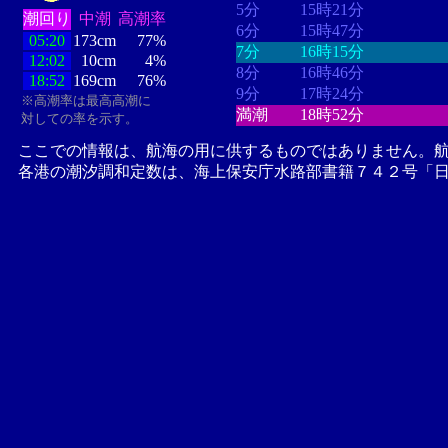
5分
15時21分
潮回り
中潮
高潮率
6分
15時47分
05:20
173cm
77%
7分
16時15分
12:02
10cm
4%
8分
16時46分
18:52
169cm
76%
9分
17時24分
※高潮率は最高高潮に
満潮
18時52分
対しての率を示す。
ここでの情報は、航海の用に供するものではありません。
各港の潮汐調和定数は、海上保安庁水路部書籍７４２号「