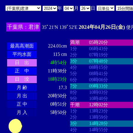
年
月
日
千葉県：君津
2024年04月26日(金)
35ﾟ21'N 139ﾟ52'E
使用
・・・・
・・・・・・・・
・
・・・・・・
・・・・・・
満潮
05時20分
最高高潮面
224.01cm
1分
06時43分
平均水面
115 cm
2分
07時19分
3分
07時48分
日 出
4時54分
4分
08時15分
正 中
11時38分
5分
08時41分
日 没
18時23分
6分
09時06分
7分
09時33分
月 齢
17.3
8分
10時03分
月 出
20時50分
9分
10時40分
正 中
0時51分
干潮
12時02分
1分
13時23分
月 入
5時50分
2分
13時59分
3分
14時28分
4分
14時55分