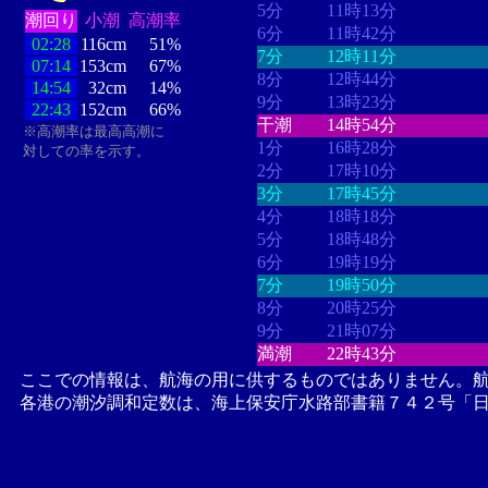
5分
11時13分
潮回り
小潮
高潮率
6分
11時42分
02:28
116cm
51%
7分
12時11分
07:14
153cm
67%
8分
12時44分
14:54
32cm
14%
9分
13時23分
22:43
152cm
66%
干潮
14時54分
※高潮率は最高高潮に
1分
16時28分
対しての率を示す。
2分
17時10分
3分
17時45分
4分
18時18分
5分
18時48分
6分
19時19分
7分
19時50分
8分
20時25分
9分
21時07分
満潮
22時43分
ここでの情報は、航海の用に供するものではありません。
各港の潮汐調和定数は、海上保安庁水路部書籍７４２号「