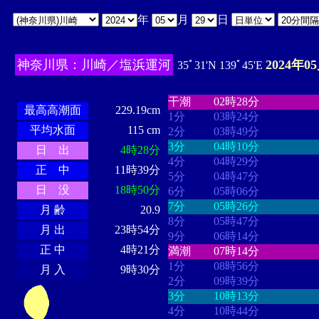
年
月
日
神奈川県：川崎／塩浜運河
2024年0
35ﾟ31'N 139ﾟ45'E
・・・・
・・・・・・・・
・
・・・・・・
・・・・・・
干潮
02時28分
最高高潮面
229.19cm
1分
03時24分
平均水面
115 cm
2分
03時49分
3分
04時10分
日 出
4時28分
4分
04時29分
正 中
11時39分
5分
04時47分
日 没
18時50分
6分
05時06分
7分
05時26分
月 齢
20.9
8分
05時47分
月 出
23時54分
9分
06時14分
正 中
4時21分
満潮
07時14分
1分
08時56分
月 入
9時30分
2分
09時39分
3分
10時13分
4分
10時44分