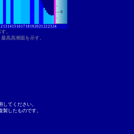
12
13
14
15
16
17
18
19
20
21
22
23
24
示す。
：最高高潮面を示す。
用してください。
複製したものです。