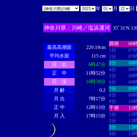
年
月
日
神奈川県：川崎／塩浜運河
35ﾟ31'N 13
・・・・
・
・・・・・・
・・・・・・
満潮
06
最高高潮面
229.19cm
1分
07
平均水面
115 cm
2分
07
3分
08
日 出
6時47分
4分
08
正 中
11時52分
5分
08
日 没
16時58分
6分
09
7分
09
月 齢
0.2
8分
09
月 出
7時17分
9分
10
正 中
12時13分
干潮
11
1分
12
月 入
17時15分
2分
12
3分
13
4分
13