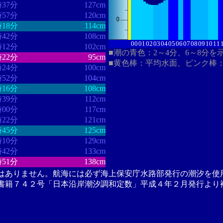
時37分
127cm
時57分
120cm
時18分
114cm
時42分
108cm
00
01
02
03
04
05
06
07
08
09
10
11
時12分
102cm
■潮の青色：2～4分、6～8分を
時22分
95cm
■黄色棒：平均水面、ピンク棒
時24分
100cm
時52分
104cm
時16分
108cm
時39分
112cm
時00分
117cm
時22分
121cm
時45分
125cm
時10分
129cm
時42分
133cm
時51分
138cm
はありません。航海には必ず海上保安庁水路部発行の潮汐を使
書籍７４２号「日本沿岸潮汐調和定数」平成４年２月発行より