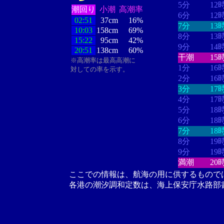
5分
12
潮回り
小潮
高潮率
6分
12
02:51
37cm
16%
7分
13
10:03
158cm
69%
8分
13
15:22
95cm
42%
9分
14
20:51
138cm
60%
干潮
15
※高潮率は最高高潮に
1分
16
対しての率を示す。
2分
16
3分
17
4分
17
5分
18
6分
18
7分
18
8分
19
9分
19
満潮
20
ここでの情報は、航海の用に供するもので
各港の潮汐調和定数は、海上保安庁水路部