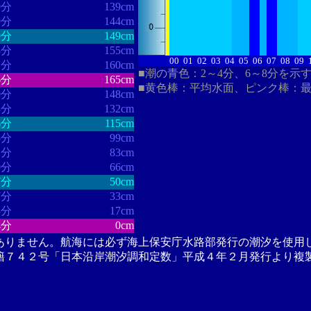
9分
139cm
9分
144cm
9分
149cm
3分
155cm
00
01
02
03
04
05
06
07
08
09
1分
160cm
■潮の青色：2～4分、6～8分を示
6分
165cm
■黄色棒：平均水面、ピンク棒：
0分
148cm
3分
132cm
6分
115cm
5分
99cm
2分
83cm
9分
66cm
7分
50cm
7分
33cm
3分
17cm
4分
0cm
ありません。航海には必ず海上保安庁水路部発行の潮汐を使用
籍７４２号「日本沿岸潮汐調和定数」平成４年２月発行より複