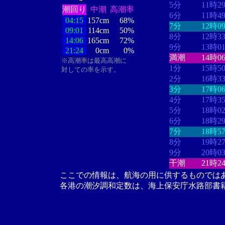
5分
11時2
潮回り
中潮
高潮率
6分
11時4
04:15
157cm
68%
7分
12時0
09:01
114cm
50%
8分
12時3
14:06
165cm
72%
9分
13時0
21:24
0cm
0%
満潮
14時0
※高潮率は最高高潮に
1分
15時5
対しての率を示す。
2分
16時3
3分
17時0
4分
17時3
5分
18時0
6分
18時2
7分
18時5
8分
19時2
9分
20時0
干潮
21時2
ここでの情報は、航海の用に供するものでは
各港の潮汐調和定数は、海上保安庁水路部書