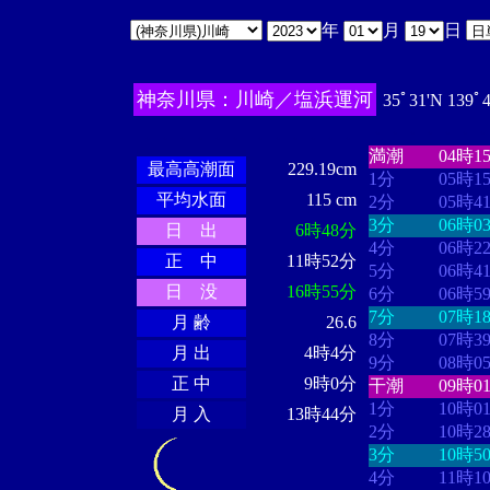
年
月
日
神奈川県：川崎／塩浜運河
35ﾟ31'N 139ﾟ
・・・・
・・
・・・・・・
・・・・・・
満潮
04時1
最高高潮面
229.19cm
1分
05時1
平均水面
115 cm
2分
05時4
3分
06時0
日 出
6時48分
4分
06時2
正 中
11時52分
5分
06時4
日 没
16時55分
6分
06時5
7分
07時1
月 齢
26.6
8分
07時3
月 出
4時4分
9分
08時0
正 中
9時0分
干潮
09時0
1分
10時0
月 入
13時44分
2分
10時2
3分
10時5
4分
11時1