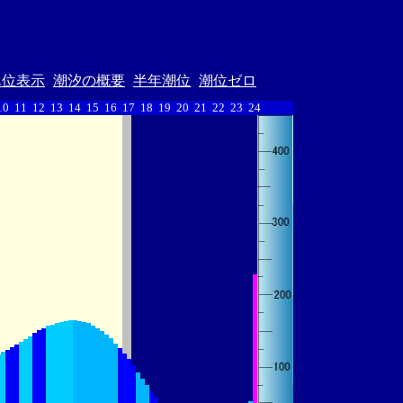
単位表示
潮汐の概要
半年潮位
潮位ゼロ
10
11
12
13
14
15
16
17
18
19
20
21
22
23
24