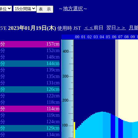
～
地方選択
～
2023年01月19日(木)
＜＜
前日
翌日
＞＞
月
45'E
使用時 JST
00
01
02
03
04
05
06
07
08
09
・・・・・・
・・・・・・・
5分
157cm
5分
152cm
1分
148cm
3分
144cm
2分
139cm
1分
135cm
9分
131cm
8分
126cm
9分
122cm
5分
118cm
1分
114cm
1分
119cm
8分
124cm
0分
129cm
0分
134cm