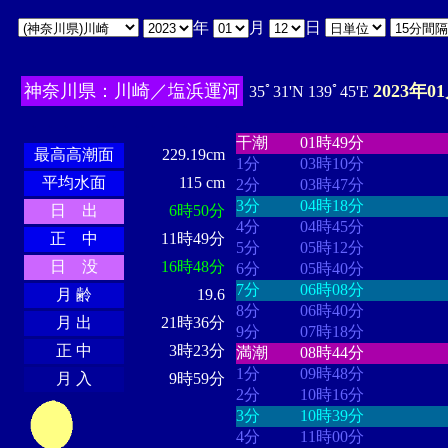
年
月
日
神奈川県：川崎／塩浜運河
2023年0
35ﾟ31'N 139ﾟ45'E
・・・・
・・・・・・・・
・
・・・・・・
・・・・・・
干潮
01時49分
最高高潮面
229.19cm
1分
03時10分
平均水面
115 cm
2分
03時47分
3分
04時18分
日 出
6時50分
4分
04時45分
正 中
11時49分
5分
05時12分
日 没
16時48分
6分
05時40分
7分
06時08分
月 齢
19.6
8分
06時40分
月 出
21時36分
9分
07時18分
正 中
3時23分
満潮
08時44分
1分
09時48分
月 入
9時59分
2分
10時16分
3分
10時39分
4分
11時00分