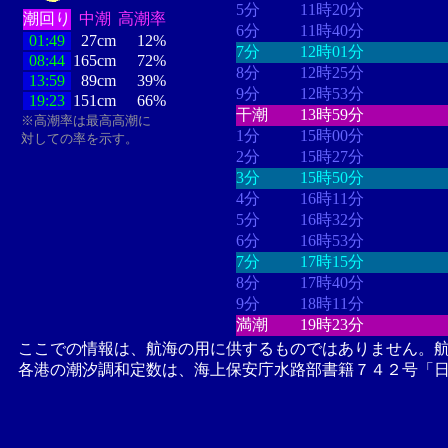
5分
11時20分
潮回り
中潮
高潮率
6分
11時40分
01:49
27cm
12%
7分
12時01分
08:44
165cm
72%
8分
12時25分
13:59
89cm
39%
9分
12時53分
19:23
151cm
66%
干潮
13時59分
※高潮率は最高高潮に
1分
15時00分
対しての率を示す。
2分
15時27分
3分
15時50分
4分
16時11分
5分
16時32分
6分
16時53分
7分
17時15分
8分
17時40分
9分
18時11分
満潮
19時23分
ここでの情報は、航海の用に供するものではありません。
各港の潮汐調和定数は、海上保安庁水路部書籍７４２号「