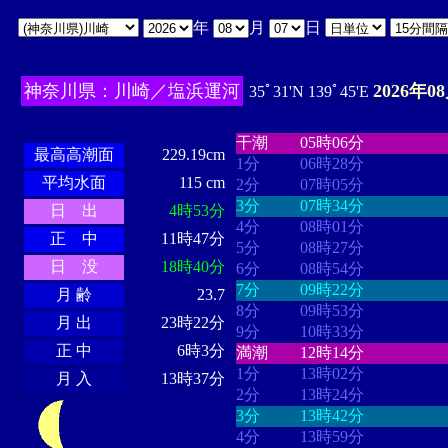
年
月
日
神奈川県：川崎／塩浜運河
2026年0
35ﾟ31'N 139ﾟ45'E
・・・・
・・・・・・・・
・
・・・・・・
・・・・・・
干潮
05時06分
最高高潮面
229.19cm
1分
06時28分
平均水面
115 cm
2分
07時05分
3分
07時34分
日 出
4時53分
4分
08時01分
正 中
11時47分
5分
08時27分
日 没
18時40分
6分
08時54分
7分
09時22分
月 齢
23.7
8分
09時53分
月 出
23時22分
9分
10時33分
正 中
6時3分
満潮
12時14分
1分
13時02分
月 入
13時37分
2分
13時24分
3分
13時42分
4分
13時59分