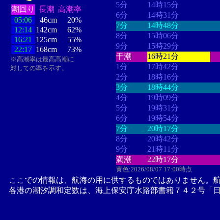
5分
14時15分
潮回り
長潮
高潮率
6分
14時31分
05:06
46cm
20%
7分
14時48分
12:14
142cm
62%
8分
15時06分
16:21
125cm
55%
9分
15時29分
22:17
168cm
73%
干潮
16時21分
※高潮率は最高高潮に
1分
17時42分
対しての率を示す。
2分
18時16分
3分
18時44分
4分
19時09分
5分
19時31分
6分
19時54分
7分
20時17分
8分
20時42分
9分
21時11分
満潮
22時17分
黄色:2026/08/07 17:00時点
ここでの情報は、航海の用に供するものではありません。
各港の潮汐調和定数は、海上保安庁水路部書籍７４２号「