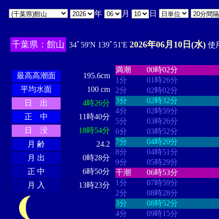
年
月
日
千葉県：館山
2026年06月10日(水)
34ﾟ59'N 139ﾟ51'E
使用
・・・・
・・・・・・・・
・
・・・・・・
・・・・・・
満潮
00時02分
最高高潮面
195.6cm
1分
01時26分
平均水面
100 cm
2分
02時02分
3分
02時32分
日 出
4時26分
4分
02時59分
正 中
11時40分
5分
03時26分
日 没
18時54分
6分
03時52分
7分
04時20分
月 齢
24.2
8分
04時51分
月 出
0時28分
9分
05時29分
正 中
6時50分
干潮
06時53分
1分
07時59分
月 入
13時23分
2分
08時28分
3分
08時52分
4分
09時15分