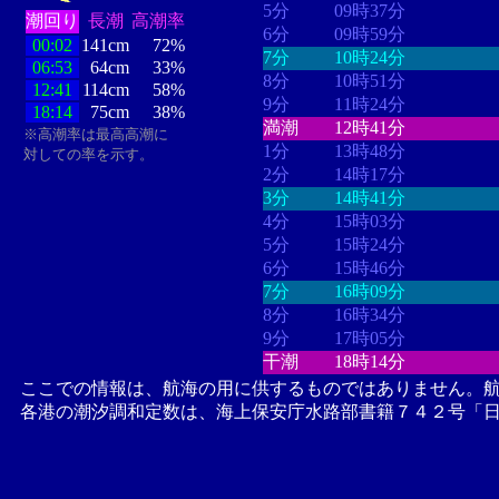
5分
09時37分
潮回り
長潮
高潮率
6分
09時59分
00:02
141cm
72%
7分
10時24分
06:53
64cm
33%
8分
10時51分
12:41
114cm
58%
9分
11時24分
18:14
75cm
38%
満潮
12時41分
※高潮率は最高高潮に
1分
13時48分
対しての率を示す。
2分
14時17分
3分
14時41分
4分
15時03分
5分
15時24分
6分
15時46分
7分
16時09分
8分
16時34分
9分
17時05分
干潮
18時14分
ここでの情報は、航海の用に供するものではありません。
各港の潮汐調和定数は、海上保安庁水路部書籍７４２号「