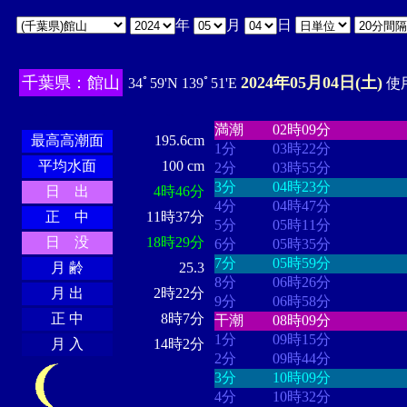
年
月
日
千葉県：館山
2024年05月04日(土)
34ﾟ59'N 139ﾟ51'E
使用
・・・・
・・・・・・・・
・
・・・・・・
・・・・・・
満潮
02時09分
最高高潮面
195.6cm
1分
03時22分
平均水面
100 cm
2分
03時55分
3分
04時23分
日 出
4時46分
4分
04時47分
正 中
11時37分
5分
05時11分
日 没
18時29分
6分
05時35分
7分
05時59分
月 齢
25.3
8分
06時26分
月 出
2時22分
9分
06時58分
正 中
8時7分
干潮
08時09分
1分
09時15分
月 入
14時2分
2分
09時44分
3分
10時09分
4分
10時32分