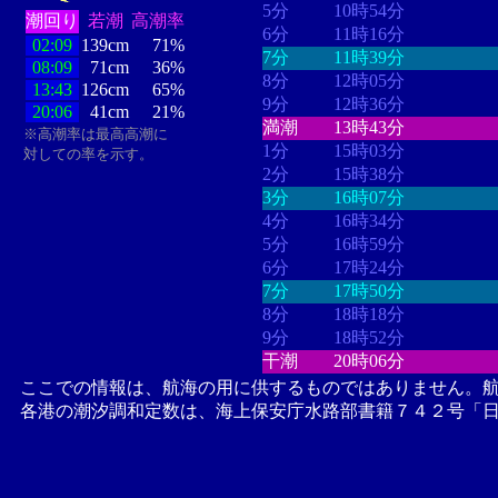
5分
10時54分
潮回り
若潮
高潮率
6分
11時16分
02:09
139cm
71%
7分
11時39分
08:09
71cm
36%
8分
12時05分
13:43
126cm
65%
9分
12時36分
20:06
41cm
21%
満潮
13時43分
※高潮率は最高高潮に
1分
15時03分
対しての率を示す。
2分
15時38分
3分
16時07分
4分
16時34分
5分
16時59分
6分
17時24分
7分
17時50分
8分
18時18分
9分
18時52分
干潮
20時06分
ここでの情報は、航海の用に供するものではありません。
各港の潮汐調和定数は、海上保安庁水路部書籍７４２号「