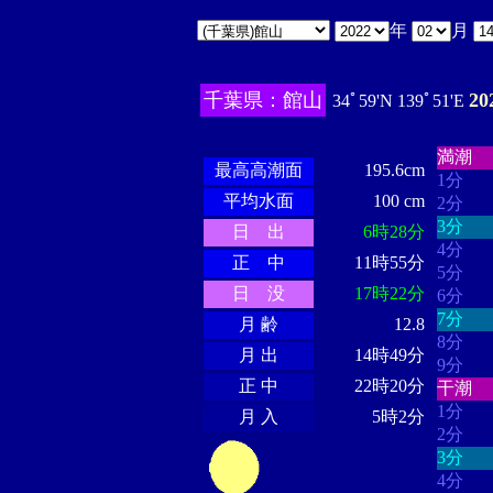
年
月
千葉県：館山
2
34ﾟ59'N 139ﾟ51'E
・・・
・・・・・・
・・・・・・
満潮
最高高潮面
195.6cm
1分
平均水面
100 cm
2分
3分
日 出
6時28分
4分
正 中
11時55分
5分
日 没
17時22分
6分
7分
月 齢
12.8
8分
月 出
14時49分
9分
正 中
22時20分
干潮
1分
月 入
5時2分
2分
3分
4分