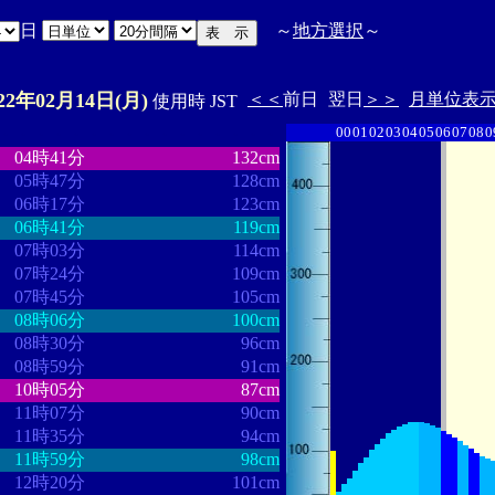
日
～
地方選択
～
022年02月14日(月)
＜＜
前日
翌日
＞＞
月単位表
使用時 JST
00
01
02
03
04
05
06
07
08
0
・
・・・・・・・・
・・・・・・・
04時41分
132cm
05時47分
128cm
06時17分
123cm
06時41分
119cm
07時03分
114cm
07時24分
109cm
07時45分
105cm
08時06分
100cm
08時30分
96cm
08時59分
91cm
10時05分
87cm
11時07分
90cm
11時35分
94cm
11時59分
98cm
12時20分
101cm