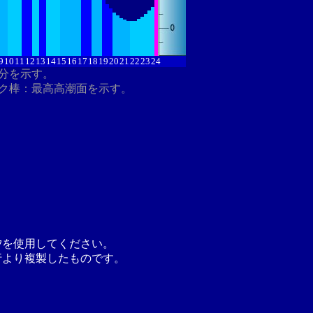
9
10
11
12
13
14
15
16
17
18
19
20
21
22
23
24
8分を示す。
ク棒：最高高潮面を示す。
汐を使用してください。
行より複製したものです。