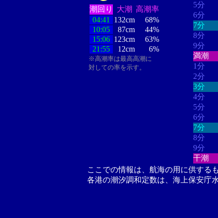
5分
潮回り
大潮
高潮率
6分
04:41
132cm
68%
7分
10:05
87cm
44%
8分
15:06
123cm
63%
9分
21:55
12cm
6%
満潮
※高潮率は最高高潮に
1分
対しての率を示す。
2分
3分
4分
5分
6分
7分
8分
9分
干潮
ここでの情報は、航海の用に供する
各港の潮汐調和定数は、海上保安庁