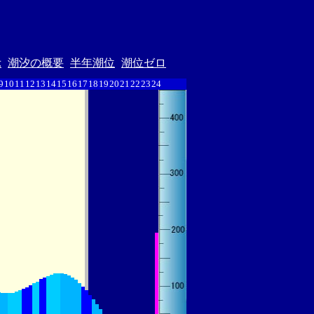
示
潮汐の概要
半年潮位
潮位ゼロ
9
10
11
12
13
14
15
16
17
18
19
20
21
22
23
24