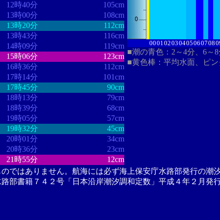
12時40分
105cm
13時00分
108cm
13時20分
112cm
13時43分
116cm
00
01
02
03
04
05
06
07
08
0
14時09分
119cm
■潮の青色：2～4分、6～
15時06分
123cm
■黄色棒：平均水面、ピン
16時36分
112cm
17時14分
101cm
17時45分
90cm
18時13分
79cm
18時39分
68cm
19時05分
57cm
19時32分
45cm
20時01分
34cm
20時36分
23cm
21時55分
12cm
ものではありません。航海には必ず海上保安庁水路部発行の潮
水路部書籍７４２号「日本沿岸潮汐調和定数」平成４年２月発