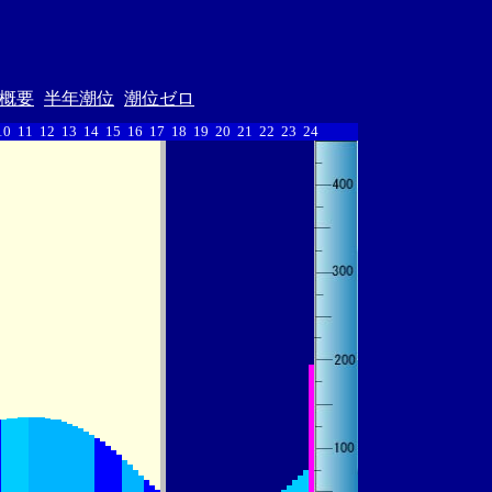
概要
半年潮位
潮位ゼロ
10
11
12
13
14
15
16
17
18
19
20
21
22
23
24