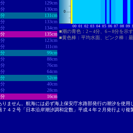
9分
129cm
5分
130cm
3分
131cm
2分
133cm
00
01
02
03
04
05
06
07
08
09
6分
134cm
■潮の青色：2～4分、6～8分を示
9分
135cm
■黄色棒：平均水面、ピンク棒：
1分
123cm
9分
111cm
7分
99cm
1分
88cm
2分
76cm
4分
64cm
6分
52cm
1分
40cm
3分
28cm
4分
16cm
ありません。航海には必ず海上保安庁水路部発行の潮汐を使用
籍７４２号「日本沿岸潮汐調和定数」平成４年２月発行より複