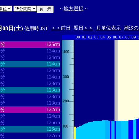
～
地方選択
～
月08日(土)
＜＜
前日
翌日
＞＞
月単位表示
潮汐の
使用時 JST
00
01
02
03
04
05
06
07
08
09
・・・・・・
・・・・・・・
5分
125cm
7分
124cm
1分
124cm
2分
124cm
3分
124cm
2分
124cm
2分
123cm
2分
123cm
2分
123cm
5分
123cm
3分
122cm
1分
124cm
5分
125cm
4分
126cm
2分
127cm