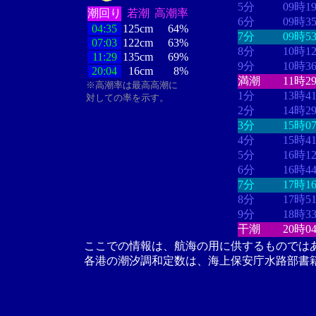
5分
09時1
潮回り
若潮
高潮率
6分
09時3
04:35
125cm
64%
7分
09時5
07:03
122cm
63%
8分
10時1
11:29
135cm
69%
9分
10時3
20:04
16cm
8%
満潮
11時2
※高潮率は最高高潮に
1分
13時4
対しての率を示す。
2分
14時2
3分
15時0
4分
15時4
5分
16時1
6分
16時4
7分
17時1
8分
17時5
9分
18時3
干潮
20時0
ここでの情報は、航海の用に供するものでは
各港の潮汐調和定数は、海上保安庁水路部書