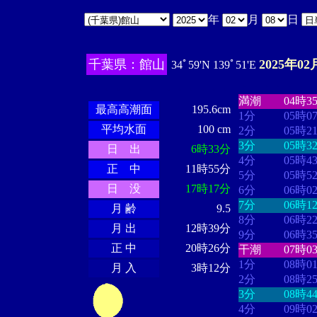
年
月
日
千葉県：館山
2025年02
34ﾟ59'N 139ﾟ51'E
・・・・
・・
・・・・・・
・・・・・・
満潮
04時3
最高高潮面
195.6cm
1分
05時0
平均水面
100 cm
2分
05時2
3分
05時3
日 出
6時33分
4分
05時4
正 中
11時55分
5分
05時5
日 没
17時17分
6分
06時0
7分
06時1
月 齢
9.5
8分
06時2
月 出
12時39分
9分
06時3
正 中
20時26分
干潮
07時0
1分
08時0
月 入
3時12分
2分
08時2
3分
08時4
4分
09時0