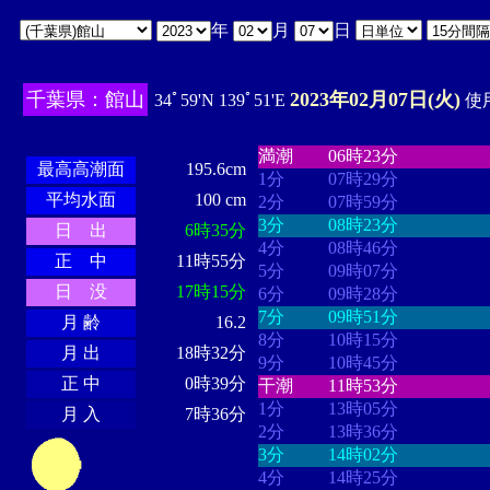
年
月
日
千葉県：館山
2023年02月07日(火)
34ﾟ59'N 139ﾟ51'E
使用
・・・・
・・・・・・・・
・
・・・・・・
・・・・・・
満潮
06時23分
最高高潮面
195.6cm
1分
07時29分
平均水面
100 cm
2分
07時59分
3分
08時23分
日 出
6時35分
4分
08時46分
正 中
11時55分
5分
09時07分
日 没
17時15分
6分
09時28分
7分
09時51分
月 齢
16.2
8分
10時15分
月 出
18時32分
9分
10時45分
正 中
0時39分
干潮
11時53分
1分
13時05分
月 入
7時36分
2分
13時36分
3分
14時02分
4分
14時25分