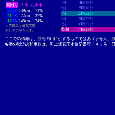
5分
14時48分
潮回り
大潮
高潮率
6分
15時10分
06:23
139cm
71%
7分
15時32分
11:53
72cm
37%
8分
15時57分
17:33
145cm
74%
9分
16時27分
※高潮率は最高高潮に
満潮
17時33分
対しての率を示す。
ここでの情報は、航海の用に供するものではありません。
各港の潮汐調和定数は、海上保安庁水路部書籍７４２号「