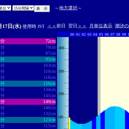
～
地方選択
～
月17日(水)
＜＜
前日
翌日
＞＞
月単位表示
潮汐の
使用時 JST
00
01
02
03
04
05
06
07
08
09
・・・・・・
・・・・・・・
9分
72cm
2分
79cm
4分
87cm
0分
95cm
4分
103cm
6分
110cm
8分
118cm
1分
126cm
7分
134cm
8分
141cm
8分
149cm
3分
140cm
6分
132cm
3分
123cm
7分
115cm