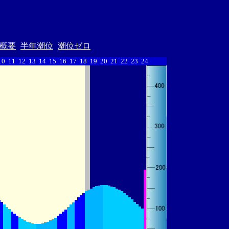
概要
半年潮位
潮位ゼロ
10
11
12
13
14
15
16
17
18
19
20
21
22
23
24