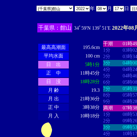
年
月
日
千葉県：館山
2022年08
34ﾟ59'N 139ﾟ51'E
・・・・
・・
・・・・・・
・・・・・・
干潮
01時4
最高高潮面
195.6cm
1分
03時0
平均水面
100 cm
2分
03時3
3分
04時0
日 出
5時1分
4分
04時2
正 中
11時45分
5分
04時4
日 没
18時28分
6分
05時0
7分
05時3
月 齢
19.3
8分
05時5
月 出
21時36分
9分
06時2
正 中
3時38分
満潮
07時3
1分
08時5
月 入
10時18分
2分
09時2
3分
09時5
4分
10時1