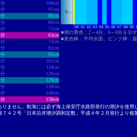
1分
106cm
4分
97cm
8分
89cm
5分
80cm
00
01
02
03
04
05
06
07
08
09
8分
71cm
■潮の青色：2～4分、6～8分を示
4分
63cm
■黄色棒：平均水面、ピンク棒：
5分
72cm
1分
82cm
0分
91cm
6分
101cm
1分
110cm
6分
120cm
1分
129cm
9分
139cm
4分
148cm
3分
158cm
ありません。航海には必ず海上保安庁水路部発行の潮汐を使用
籍７４２号「日本沿岸潮汐調和定数」平成４年２月発行より複