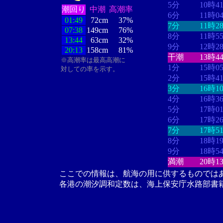
5分
10時4
潮回り
中潮
高潮率
6分
11時0
01:49
72cm
37%
7分
11時2
07:38
149cm
76%
8分
11時5
13:44
63cm
32%
9分
12時2
20:13
158cm
81%
干潮
13時4
※高潮率は最高高潮に
1分
15時0
対しての率を示す。
2分
15時4
3分
16時1
4分
16時3
5分
17時0
6分
17時2
7分
17時5
8分
18時1
9分
18時5
満潮
20時1
ここでの情報は、航海の用に供するものでは
各港の潮汐調和定数は、海上保安庁水路部書