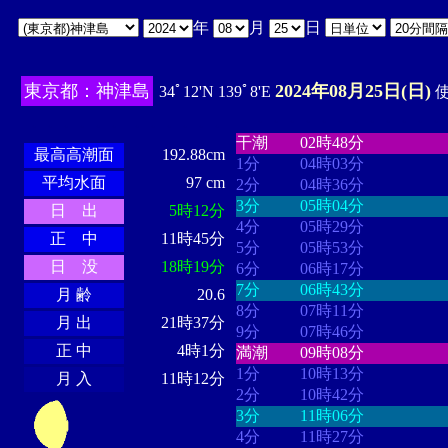
年
月
日
東京都：神津島
2024年08月25日(日)
34ﾟ12'N 139ﾟ8'E
使
・・・・
・・・・・・・・
・
・・・・・・
・・・・・・
干潮
02時48分
最高高潮面
192.88cm
1分
04時03分
平均水面
97 cm
2分
04時36分
3分
05時04分
日 出
5時12分
4分
05時29分
正 中
11時45分
5分
05時53分
日 没
18時19分
6分
06時17分
7分
06時43分
月 齢
20.6
8分
07時11分
月 出
21時37分
9分
07時46分
正 中
4時1分
満潮
09時08分
1分
10時13分
月 入
11時12分
2分
10時42分
3分
11時06分
4分
11時27分