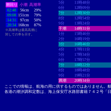
5分
11時48分
潮回り
小潮
高潮率
6分
12時09分
02:48
56cm
29%
7分
12時30分
09:08
151cm
79%
8分
12時54分
14:31
97cm
50%
9分
13時24分
20:34
168cm
87%
干潮
14時31分
※高潮率は最高高潮に
1分
15時46分
対しての率を示す。
2分
16時19分
3分
16時46分
4分
17時11分
5分
17時34分
6分
17時57分
7分
18時22分
8分
18時48分
9分
19時21分
満潮
20時34分
ここでの情報は、航海の用に供するものではありません。
各港の潮汐調和定数は、海上保安庁水路部書籍７４２号「