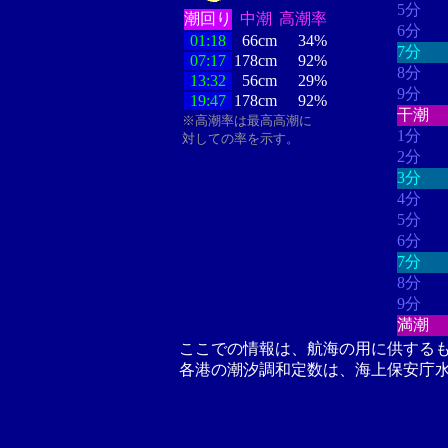
5分
潮回り
中潮
高潮率
6分
01:18
66cm
34%
7分
07:17
178cm
92%
8分
13:32
56cm
29%
9分
19:47
178cm
92%
干潮
※高潮率は最高高潮に
1分
対しての率を示す。
2分
3分
4分
5分
6分
7分
8分
9分
満潮
ここでの情報は、航海の用に供する
各港の潮汐調和定数は、海上保安庁