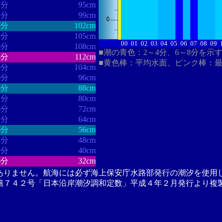
7分
95cm
7分
99cm
7分
102cm
9分
105cm
00
01
02
03
04
05
06
07
08
09
6分
108cm
■潮の青色：2～4分、6～8分を示
4分
112cm
■黄色棒：平均水面、ピンク棒：
0分
104cm
6分
96cm
5分
88cm
1分
80cm
6分
72cm
1分
64cm
6分
56cm
4分
48cm
9分
40cm
6分
32cm
ありません。航海には必ず海上保安庁水路部発行の潮汐を使用
籍７４２号「日本沿岸潮汐調和定数」平成４年２月発行より複