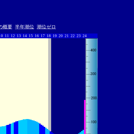
の概要
半年潮位
潮位ゼロ
10
11
12
13
14
15
16
17
18
19
20
21
22
23
24