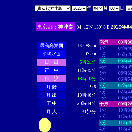
年
月
日
東京都：神津島
2025年0
34ﾟ12'N 139ﾟ8'E
・・・・
・・
・・・・・・
・・・・・・
満潮
03時3
最高高潮面
192.88cm
1分
04時4
平均水面
97 cm
2分
05時2
3分
05時4
日 出
5時21分
4分
06時0
正 中
11時45分
5分
06時3
日 没
18時10分
6分
06時5
7分
07時1
月 齢
9.6
8分
07時4
月 出
13時48分
9分
08時1
正 中
20時44分
干潮
09時2
1分
10時3
月 入
3時2分
2分
11時0
3分
11時2
4分
11時4