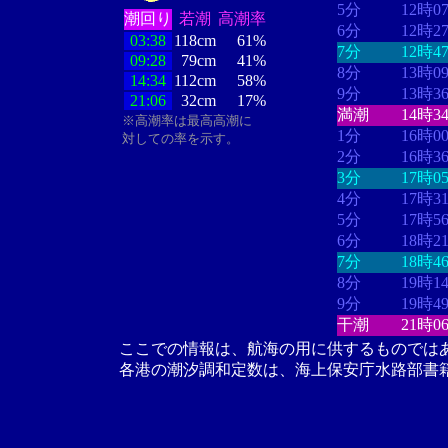
5分
12時0
潮回り
若潮
高潮率
6分
12時2
03:38
118cm
61%
7分
12時4
09:28
79cm
41%
8分
13時0
14:34
112cm
58%
9分
13時3
21:06
32cm
17%
満潮
14時3
※高潮率は最高高潮に
1分
16時0
対しての率を示す。
2分
16時3
3分
17時0
4分
17時3
5分
17時5
6分
18時2
7分
18時4
8分
19時1
9分
19時4
干潮
21時0
ここでの情報は、航海の用に供するものでは
各港の潮汐調和定数は、海上保安庁水路部書