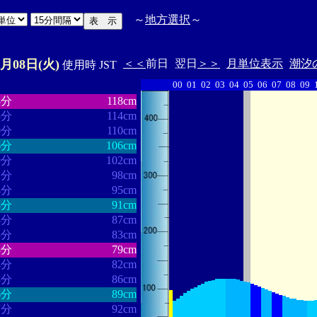
～
地方選択
～
4月08日(火)
＜＜
前日
翌日
＞＞
月単位表示
潮汐
使用時 JST
00
01
02
03
04
05
06
07
08
09
・・・・・・
・・・・・・・
8分
118cm
8分
114cm
0分
110cm
6分
106cm
9分
102cm
2分
98cm
4分
95cm
8分
91cm
4分
87cm
5分
83cm
8分
79cm
4分
82cm
3分
86cm
6分
89cm
7分
92cm