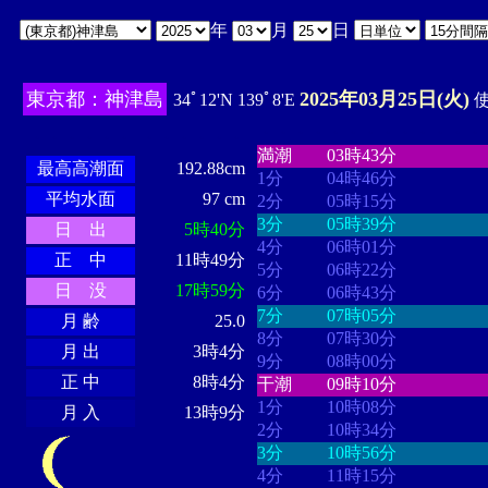
年
月
日
東京都：神津島
2025年03月25日(火)
34ﾟ12'N 139ﾟ8'E
使
・・・・
・・・・・・・・
・
・・・・・・
・・・・・・
満潮
03時43分
最高高潮面
192.88cm
1分
04時46分
平均水面
97 cm
2分
05時15分
3分
05時39分
日 出
5時40分
4分
06時01分
正 中
11時49分
5分
06時22分
日 没
17時59分
6分
06時43分
7分
07時05分
月 齢
25.0
8分
07時30分
月 出
3時4分
9分
08時00分
正 中
8時4分
干潮
09時10分
1分
10時08分
月 入
13時9分
2分
10時34分
3分
10時56分
4分
11時15分