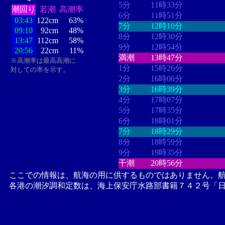
5分
11時33分
潮回り
若潮
高潮率
6分
11時51分
03:43
122cm
63%
7分
12時10分
09:10
92cm
48%
8分
12時30分
13:47
112cm
58%
9分
12時54分
20:56
22cm
11%
満潮
13時47分
※高潮率は最高高潮に
1分
15時26分
対しての率を示す。
2分
16時06分
3分
16時39分
4分
17時07分
5分
17時35分
6分
18時01分
7分
18時29分
8分
18時59分
9分
19時35分
干潮
20時56分
ここでの情報は、航海の用に供するものではありません。
各港の潮汐調和定数は、海上保安庁水路部書籍７４２号「