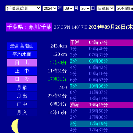
年
月
日
千葉県：寒川/千葉
2024年09月26日(木
35ﾟ35'N 140ﾟ7'E
・・・・
・・・・・・・・
・
・・・・・・
・・・・・・
干潮
04時57分
最高高潮面
243.4cm
1分
06時46分
平均水面
120 cm
2分
07時31分
3分
08時08分
日 出
5時30分
4分
08時42分
正 中
11時31分
5分
09時16分
日 没
17時31分
6分
09時53分
7分
10時36分
月 齢
23.0
8分
11時37分
月 出
23時51分
9分
13時13分
正 中
6時34分
満潮
16時15分
1分
16時50分
月 入
14時15分
2分
17時06分
3分
17時19分
4分
17時31分