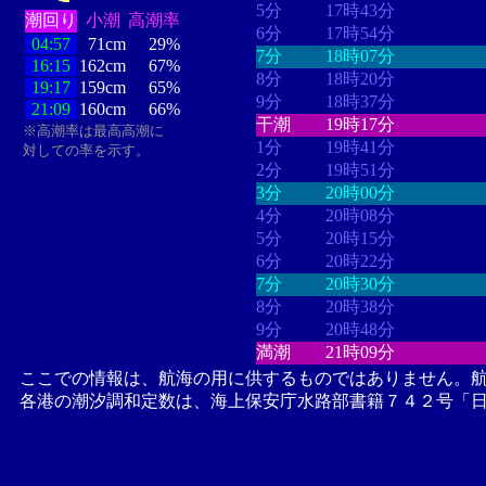
5分
17時43分
潮回り
小潮
高潮率
6分
17時54分
04:57
71cm
29%
7分
18時07分
16:15
162cm
67%
8分
18時20分
19:17
159cm
65%
9分
18時37分
21:09
160cm
66%
干潮
19時17分
※高潮率は最高高潮に
1分
19時41分
対しての率を示す。
2分
19時51分
3分
20時00分
4分
20時08分
5分
20時15分
6分
20時22分
7分
20時30分
8分
20時38分
9分
20時48分
満潮
21時09分
ここでの情報は、航海の用に供するものではありません。
各港の潮汐調和定数は、海上保安庁水路部書籍７４２号「