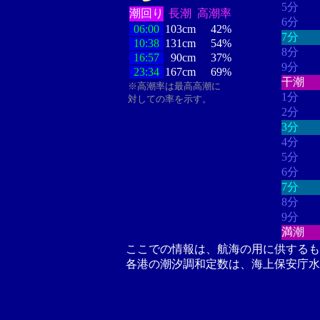
5分
潮回り
長潮
高潮率
6分
06:00
103cm
42%
7分
10:38
131cm
54%
8分
16:57
90cm
37%
9分
23:34
167cm
69%
干潮
※高潮率は最高高潮に
1分
対しての率を示す。
2分
3分
4分
5分
6分
7分
8分
9分
満潮
ここでの情報は、航海の用に供するも
各港の潮汐調和定数は、海上保安庁水