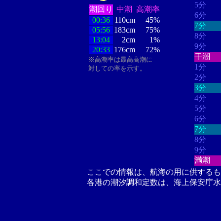
5分
潮回り
中潮
高潮率
6分
00:36
110cm
45%
7分
05:56
183cm
75%
8分
13:04
2cm
1%
9分
20:33
176cm
72%
干潮
※高潮率は最高高潮に
1分
対しての率を示す。
2分
3分
4分
5分
6分
7分
8分
9分
満潮
ここでの情報は、航海の用に供するも
各港の潮汐調和定数は、海上保安庁水