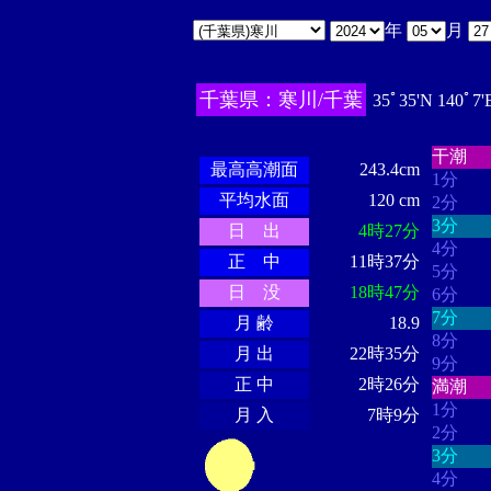
年
月
千葉県：寒川/千葉
35ﾟ35'N 140ﾟ7'
・・・
・・・・・・
・・・・・・
干潮
最高高潮面
243.4cm
1分
平均水面
120 cm
2分
3分
日 出
4時27分
4分
正 中
11時37分
5分
日 没
18時47分
6分
7分
月 齢
18.9
8分
月 出
22時35分
9分
正 中
2時26分
満潮
1分
月 入
7時9分
2分
3分
4分