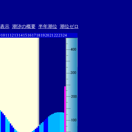
表示
潮汐の概要
半年潮位
潮位ゼロ
9
10
11
12
13
14
15
16
17
18
19
20
21
22
23
24