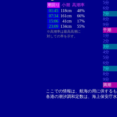
5分
潮回り
小潮
高潮率
6分
01:45
118cm
48%
7分
07:34
161cm
66%
8分
15:06
41cm
17%
9分
23:09
134cm
55%
干潮
※高潮率は最高高潮に
1分
対しての率を示す。
2分
3分
4分
5分
6分
7分
8分
9分
満潮
ここでの情報は、航海の用に供するも
各港の潮汐調和定数は、海上保安庁水