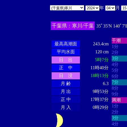
年
月
千葉県：寒川/千葉
35ﾟ35'N 140ﾟ7'
・・・
・・・・・・
・・・・・・
干潮
最高高潮面
243.4cm
1分
平均水面
120 cm
2分
3分
日 出
5時7分
4分
正 中
11時40分
5分
日 没
18時13分
6分
7分
月 齢
6.3
8分
月 出
9時53分
9分
正 中
17時37分
満潮
1分
月 入
0時29分
2分
3分
4分