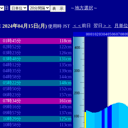
日
～
地方選択
～
2024年04月15日(月)
＜＜
前日
翌日
＞＞
月単位
E
使用時 JST
00
01
02
03
04
05
06
07
08
0
・
・・・・・・・・
・・・・・・・
01時45分
118cm
02時52分
122cm
03時23分
126cm
03時48分
131cm
04時12分
135cm
04時35分
139cm
04時58分
144cm
05時22分
148cm
05時50分
152cm
06時23分
157cm
07時34分
161cm
09時16分
149cm
09時57分
137cm
10時29分
125cm
10時58分
113cm