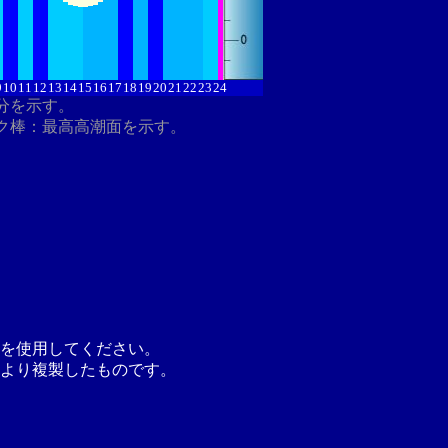
9
10
11
12
13
14
15
16
17
18
19
20
21
22
23
24
8分を示す。
ク棒：最高高潮面を示す。
を使用してください。
より複製したものです。