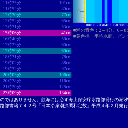
11時25分
101cm
11時52分
89cm
12時20分
77cm
12時52分
65cm
00
01
02
03
04
05
06
07
08
0
13時31分
53cm
■潮の青色：2～4分、6～
15時06分
41cm
■黄色棒：平均水面、ピン
16時40分
50cm
17時23分
60cm
17時59分
69cm
18時31分
78cm
19時02分
88cm
19時32分
97cm
20時03分
106cm
20時38分
116cm
21時20分
125cm
23時09分
134cm
のではありません。航海には必ず海上保安庁水路部発行の潮汐
路部書籍７４２号「日本沿岸潮汐調和定数」平成４年２月発行