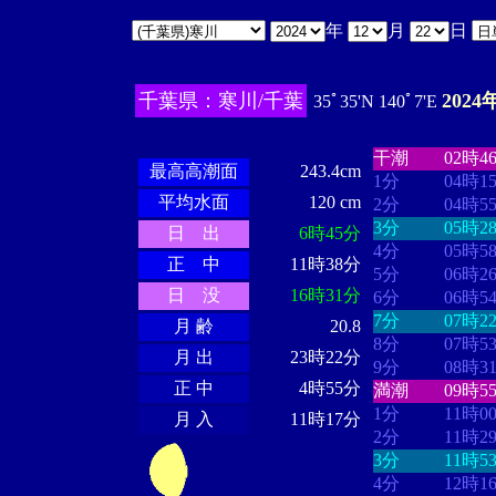
年
月
日
千葉県：寒川/千葉
2024
35ﾟ35'N 140ﾟ7'E
・・・・
・・
・・・・・・
・・・・・・
干潮
02時4
最高高潮面
243.4cm
1分
04時1
平均水面
120 cm
2分
04時5
3分
05時2
日 出
6時45分
4分
05時5
正 中
11時38分
5分
06時2
日 没
16時31分
6分
06時5
7分
07時2
月 齢
20.8
8分
07時5
月 出
23時22分
9分
08時3
正 中
4時55分
満潮
09時5
1分
11時0
月 入
11時17分
2分
11時2
3分
11時5
4分
12時1