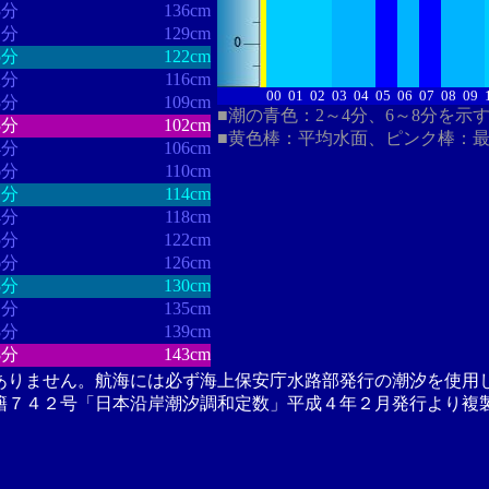
8分
136cm
1分
129cm
5分
122cm
2分
116cm
00
01
02
03
04
05
06
07
08
09
8分
109cm
■潮の青色：2～4分、6～8分を示
3分
102cm
■黄色棒：平均水面、ピンク棒：
4分
106cm
6分
110cm
1分
114cm
4分
118cm
5分
122cm
6分
126cm
8分
130cm
1分
135cm
8分
139cm
8分
143cm
ありません。航海には必ず海上保安庁水路部発行の潮汐を使用
籍７４２号「日本沿岸潮汐調和定数」平成４年２月発行より複