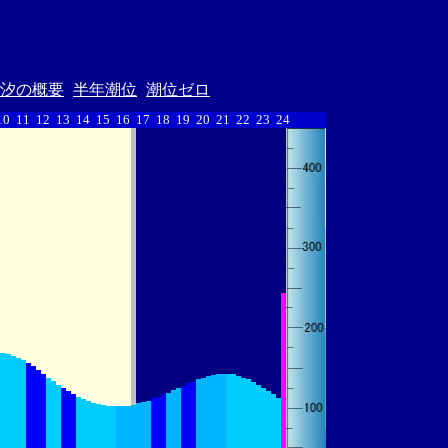
汐の概要
半年潮位
潮位ゼロ
10
11
12
13
14
15
16
17
18
19
20
21
22
23
24