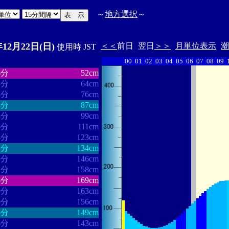
～
地方選択
～
年12月22日(日)
＜＜
前日
翌日
＞＞
月単位表示
潮
使用時 JST
00
01
02
03
04
05
06
07
08
09
・・・・・・
・・・・・・・
6分
52cm
5分
64cm
5分
76cm
8分
87cm
8分
99cm
6分
111cm
4分
123cm
2分
134cm
3分
146cm
1分
158cm
5分
169cm
0分
163cm
9分
156cm
3分
149cm
6分
143cm