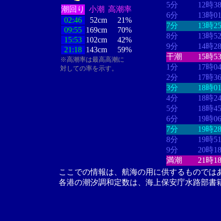
5分
12時3
潮回り
小潮
高潮率
6分
13時0
02:46
52cm
21%
7分
13時2
09:55
169cm
70%
8分
13時5
15:53
102cm
42%
9分
14時2
21:18
143cm
59%
干潮
15時5
※高潮率は最高高潮に
1分
17時0
対しての率を示す。
2分
17時3
3分
18時0
4分
18時2
5分
18時4
6分
19時0
7分
19時2
8分
19時5
9分
20時1
満潮
21時1
ここでの情報は、航海の用に供するものでは
各港の潮汐調和定数は、海上保安庁水路部書