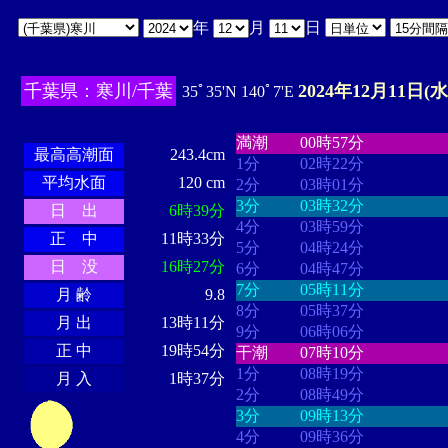
年
月
日
千葉県：寒川/千葉
2024年12月11日(水
35ﾟ35'N 140ﾟ7'E
・・・・
・・・・・・・・
・
・・・・・・
・・・・・・
満潮
00時57分
最高高潮面
243.4cm
1分
02時22分
平均水面
120 cm
2分
03時01分
3分
03時32分
日 出
6時39分
4分
03時59分
正 中
11時33分
5分
04時24分
日 没
16時27分
6分
04時47分
7分
05時11分
月 齢
9.8
8分
05時37分
月 出
13時11分
9分
06時06分
正 中
19時54分
干潮
07時10分
1分
08時19分
月 入
1時37分
2分
08時49分
3分
09時13分
4分
09時36分