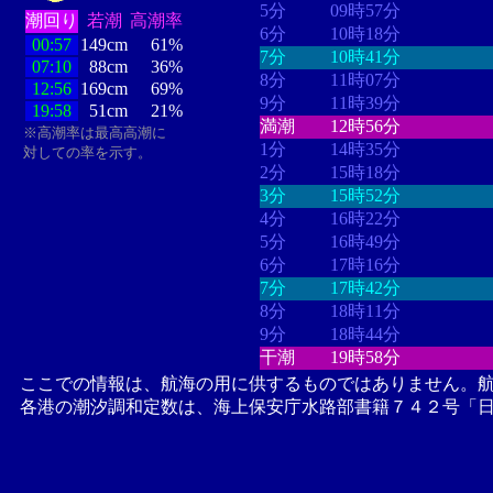
5分
09時57分
潮回り
若潮
高潮率
6分
10時18分
00:57
149cm
61%
7分
10時41分
07:10
88cm
36%
8分
11時07分
12:56
169cm
69%
9分
11時39分
19:58
51cm
21%
満潮
12時56分
※高潮率は最高高潮に
1分
14時35分
対しての率を示す。
2分
15時18分
3分
15時52分
4分
16時22分
5分
16時49分
6分
17時16分
7分
17時42分
8分
18時11分
9分
18時44分
干潮
19時58分
ここでの情報は、航海の用に供するものではありません。
各港の潮汐調和定数は、海上保安庁水路部書籍７４２号「