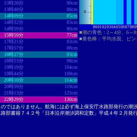
13時28分
90cm
13時48分
88cm
14時09分
85cm
14時32分
83cm
00
01
02
03
04
05
06
07
08
0
14時59分
80cm
■潮の青色：2～4分、6～
15時59分
77cm
■黄色棒：平均水面、ピン
17時21分
83cm
17時57分
88cm
18時27分
93cm
18時53分
98cm
19時19分
104cm
19時44分
109cm
20時10分
114cm
20時39分
119cm
21時13分
125cm
22時29分
130cm
ものではありません。航海には必ず海上保安庁水路部発行の潮
水路部書籍７４２号「日本沿岸潮汐調和定数」平成４年２月発