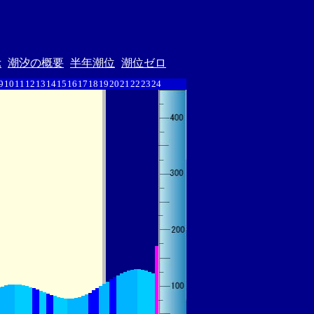
示
潮汐の概要
半年潮位
潮位ゼロ
9
10
11
12
13
14
15
16
17
18
19
20
21
22
23
24