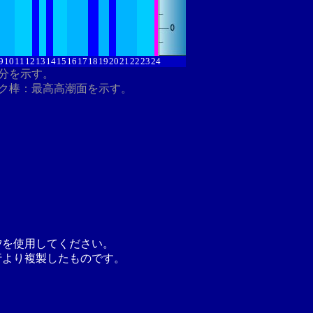
9
10
11
12
13
14
15
16
17
18
19
20
21
22
23
24
8分を示す。
ク棒：最高高潮面を示す。
汐を使用してください。
行より複製したものです。