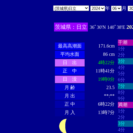
年
月
茨城県：日立
2
36ﾟ30'N 140ﾟ38'E
・・・
・・・・・・
・・・・・・
干潮
最高高潮面
171.6cm
1分
平均水面
86 cm
2分
3分
日 出
4時22分
4分
正 中
11時41分
5分
日 没
19時0分
6分
7分
月 齢
23.5
8分
月 出
**:**
9分
正 中
6時22分
満潮
1分
月 入
13時7分
2分
3分
4分