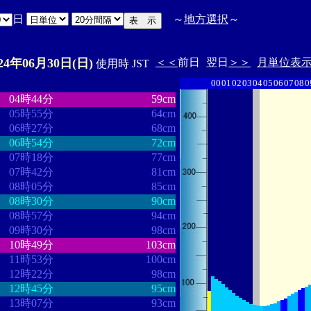
日
～
地方選択
～
024年06月30日(日)
＜＜
前日
翌日
＞＞
月単位表
使用時 JST
00
01
02
03
04
05
06
07
08
0
・
・・・・・・・・
・・・・・・・
04時44分
59cm
05時55分
64cm
06時27分
68cm
06時54分
72cm
07時18分
77cm
07時42分
81cm
08時05分
85cm
08時30分
90cm
08時57分
94cm
09時30分
98cm
10時49分
103cm
11時53分
100cm
12時22分
98cm
12時45分
95cm
13時07分
93cm