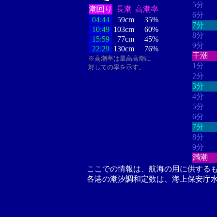
5分
潮回り
長潮
高潮率
6分
04:44
59cm
35%
7分
10:49
103cm
60%
8分
15:59
77cm
45%
9分
22:29
130cm
76%
干潮
※高潮率は最高高潮に
1分
対しての率を示す。
2分
3分
4分
5分
6分
7分
8分
9分
満潮
ここでの情報は、航海の用に供する
各港の潮汐調和定数は、海上保安庁