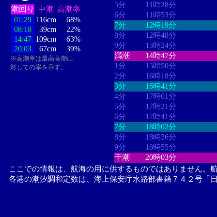
5分
11時28分
潮回り
中潮
高潮率
6分
11時53分
01:29
116cm
68%
7分
12時19分
08:18
39cm
22%
8分
12時48分
14:47
109cm
63%
9分
13時24分
20:03
67cm
39%
満潮
14時47分
※高潮率は最高高潮に
1分
15時50分
対しての率を示す。
2分
16時18分
3分
16時41分
4分
17時01分
5分
17時21分
6分
17時41分
7分
18時02分
8分
18時26分
9分
18時55分
干潮
20時03分
ここでの情報は、航海の用に供するものではありません。
各港の潮汐調和定数は、海上保安庁水路部書籍７４２号「