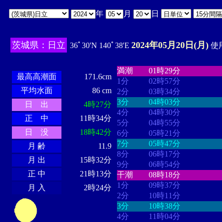
年
月
日
茨城県：日立
2024年05月20日(月)
36ﾟ30'N 140ﾟ38'E
使用
・・・・
・・・・・・・・
・
・・・・・・
・・・・・・
満潮
01時29分
最高高潮面
171.6cm
1分
02時57分
平均水面
86 cm
2分
03時34分
3分
04時03分
日 出
4時27分
4分
04時30分
正 中
11時34分
5分
04時55分
日 没
18時42分
6分
05時21分
7分
05時47分
月 齢
11.9
8分
06時17分
月 出
15時32分
9分
06時54分
正 中
21時13分
干潮
08時18分
1分
09時37分
月 入
2時24分
2分
10時11分
3分
10時38分
4分
11時04分