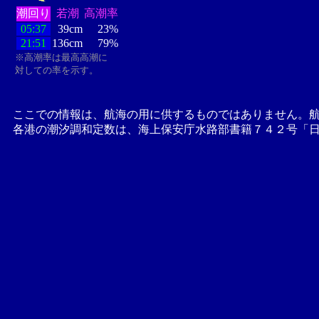
潮回り
若潮
高潮率
05:37
39cm
23%
21:51
136cm
79%
※高潮率は最高高潮に
対しての率を示す。
ここでの情報は、航海の用に供するものではありません。
各港の潮汐調和定数は、海上保安庁水路部書籍７４２号「