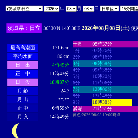
年
月
日
茨城県：日立
2026年08月08日(土)
36ﾟ30'N 140ﾟ38'E
使用
・・・・
・・・・・・・・
・
・・・・・・
・・・・・・
干潮
05時37分
最高高潮面
171.6cm
1分
07時26分
平均水面
86 cm
2分
08時16分
3分
08時58分
日 出
4時49分
4分
09時38分
正 中
11時43分
5分
10時20分
日 没
18時37分
6分
11時06分
7分
12時06分
月 齢
24.7
8分
13時48分
月 出
**:**
9分
18時38分
正 中
6時59分
満潮
21時51分
黄色:2026/08/08 19:00時点
月 入
14時49分